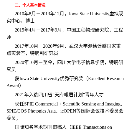
二、个人基本情况
2010年8月－2013年12月，Iowa State University虚拟现
实中心，博士
2015
年
4
月－
2017
年
9
月，中国工程物理研究院，工程
师
2017
年
10
月－
2020
年
9
月，武汉大学测绘遥感国家重
点实验室，特聘副研究员
2020
年
10
月－至今，四川大学电子信息学院，特聘研
究员
获Iowa State University
优秀研究奖（
Excellent Research
Award
）
2021
年入选四川省“天府峨眉计划”青年人才
现任
SPIE Commercial + Scientific Sensing and Imaging
、
SPIE/COS Photonics Asia
、
icOPEN
等国际会议技术委员会
委员；
国际知名学术期刊审稿人（IEEE Transactions on