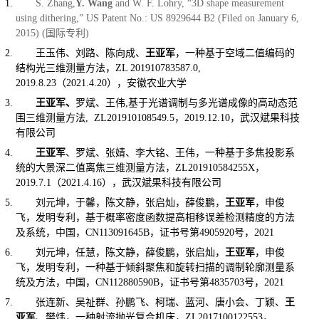
S. Zhang,
Y. Wang
and W. F. Lohry, “3D shape measurement
using dithering,” US Patent No.: US 8929644 B2 (Filed on January 6,
2015) (
国际专利
)
王玉伟、刘路、陈向成、
王亚军
，一种基于空域二值编码的
结构光三维测量方法，
ZL 201910783587.0,
2019.8.23
（
2021.4.20
），安徽农业大学
王亚军、
罗斌、王伟
,
基于光谱调制与多光谱成像的高动态范
围三维测量方法
, ZL201910108549.5
，
2019.12.10
，武汉斌果科技
有限公司
王亚军
、罗斌、张婧、李大铭、王伟，
一种基于多焦投影系
统的大景深二值离焦三维测量方法
，
ZL201910584255X
，
2019.7.1
（
2021.4.16
），武汉斌果科技有限公司
刘元坤，于馨，陈文静，张启灿，薛俊鹏，
王亚军
，申俊
飞，发明专利，基于概率密度函数提高相移误差检测精度的方法
及系统，中国，
CN113091645B
，证书号第
4905920
号，
2021
刘元坤，任慧，陈文静，薛俊鹏，张启灿，
王亚军
，申俊
飞，发明专利，一种基于倾斜聚焦和旋转扫描的调制轮廓测量系
统及方法，中国，
CN112880590B
，证书号第
4835703
号，
2021
张连新、吴祉群、孙鹏飞、柯瑞、蓝河、唐小会、丁颖、
王
亚军
、樊炜，一种射流抛光复合机床，
ZL2017100122553
，