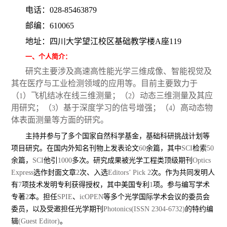
电话：
028-85463879
邮编：
610065
地址：四川大学望江校区基础教学楼
A
座
119
一、个人简介：
研究主要涉及高速高性能光学三维成像、智能视觉及
其在医疗与工业检测领域的应用等。目前主要致力于
（
）飞机结冰在线三维测量；（
）动态三维测量及其应
1
2
用研究；（
）基于深度学习的信号增强；（
）高动态物
3
4
体表面测量等方面的研究。
主持并参与了多个国家自然科学基金，基础科研挑战计划等
项目研究。
在国内外知名刊物上发表论文
60
余篇，其中
SCI
检索
50
余篇，
SCI
他引
1000
多次。研究成果被光学工程类顶级期刊
Optics
Express
选作封面文章
2
次、入选
Editors’ Pick 2
次。作为共同发明人
有
7
项技术发明专利获得授权，其中美国专利
1
项。参与编写学术
专著
2
本。担任
SPIE
、
icOPEN
等多个光学国际学术会议的委员会
委员，以及受邀担任光学期刊
Photonics(ISSN 2304-6732)
的特约编
辑
(Guest Editor)
。