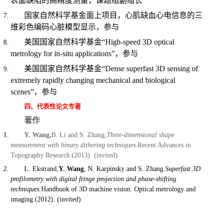
表面缺陷的高精度测量，课题组副组长
国家自然科学基金面上项目，心肌缺血心电信息的三
维彩色编码心脏模型显示，参与
美国国家自然科学基金“High-speed 3D optical
metrology for in-situ applications
”，参与
美国国家自然科学基金“Dense superfast 3D sensing of
extremely rapidly changing mechanical and biological
scenes
”，参与
四、代表性论文专著
著作
Y. Wang,
B. Li and S. Zhang,
Three-dimensional shape
measurement with binary dithering techniques.
Recent Advances in
Topography Research (2013). (invited)
L. Ekstrand,
Y. Wang
, N. Karpinsky and S. Zhang.
Superfast 3D
profilometry with digital fringe projection and phase-shifting
techniques.
Handbook of 3D machine vision: Optical metrology and
imaging (2012). (invited)