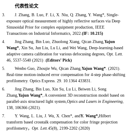
代表性论文
J. Zhang, B. Luo, F. Li, X. Niu, Q. Zhang, Y. Wang*, Single-
exposure optical measurement of highly reflective surfaces via Deep
Sinusoidal Prior for complex equipment production, IEEE
Transactions on Industrial Informatics, 2022.
(IF: 10.215)
Jing Zhang, Bin Luo, Zhuolong Xiang, Qican Zhang,
Yajun
Wang*
, Xin Su, Jun Liu, Lu Li, and Wei Wang, Deep-learning-based
adaptive camera calibration for various defocusing degrees, Opt. Lett.
46, 5537-5540 (2021) .
(Editors’ Pick)
Wenbo Guo, Zhoujie Wu, Qican Zhang,
Yajun Wang*
. (2021).
Real-time motion-induced error compensation for 4-step phase-shifting
profilometry. Optics Express. 29. 10.1364 433831.
Jing Zhang, Bin Luo, Xin Su, Lu Li, Beiwen Li, Song
Zhang,
Yajun Wang*
, A convenient 3D reconstruction model based on
parallel-axis structured light system,
Optics and Lasers in Engineering
,
138, 106366 (2021).
Y. Wang, L. Liu, J. Wu, X. Chen*, and
Y. Wang*,
Hilbert
transform based crosstalk compensation for color fringe projection
profilometry
，
Opt. Lett.
45(8), 2199-2202 (2020)