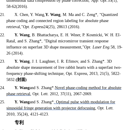
dimensional data compression by phase correction,”
App. Opt.
55(1),
58-62(2016).
X. Chen, Y. Wang,
Y. Wang
, M. Ma and C. Zeng*, “Quantized
phase coding and connected region labeling for absolute phase
retrieval,”
Opt. Express
24(25), 28613 (2016).
Y. Wang
, B. Bhattacharya, E. H. Winer, P. Kosmicki, W. H. EI-
RataI, and S. Zhang*, “Digital micromirror transient response
influence on superfast 3D shape measurement,”
Opt. Laser Eng.
58, 19-
26 (2014).
Y. Wang
, J. I. Laughner, I. R. Efimov, and S. Zhang*. 3D
absolute shape measurement of live rabbit hearts with a superfast two-
frequency phase-shifting technique, Opt. Express, 2013, 21(5), 5822-
5832.
(
封面
)
Y. Wang
and S. Zhang*.
Novel phase-coding method for absolute
phase retrieval
, Opt. Lett. 2012, 37(11), 2067-2069.
Y. Wang
and S. Zhang*
. Optimal pulse width modulation for
sinusoidal fringe generation with projector defocusing
, Opt. Lett.
2010, 35(24), 4121-4123.
专利