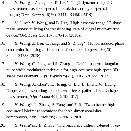
Y. Wang
,
J. Zhang, and B. Luo
*, “
High dynamic range 3D
measurement based on spectral modulation and hyperspectral
imaging
,”
Opt. Express,
26(26), 34442-34450 (2018).
V. Suresh,
Y. Wang
, and B. Li*, “High-dynamic-range 3D shape
measurement utilizing the transitioning state of digital micro-mirror
device,”
Opt. Laser Eng.
107, 176-181(2018).
Y. Wang
, Z. Liu, C. Jiang, and S. Zhang*. Motion induced phase
error reduction using a Hilbert transform, Opt. Express, 26(26),
34224-34235 (2018).
Y. Wang
, C. Jiang, and S. Zhang*, “Double-pattern triangular
pulse width modulation technique for high-accuracy high-speed 3D
shape measurement,”
Opt. Express
25(24), 30177-30188 (2017).
Y. Wang
, X. Chen*, L. Huang, Q. Liu, L. Li and W. Huang,
“Improved phase-coding methods with fewer patterns for 3D shape
measurement,”
Opt. Comm.
401, 6-10
(2017).
Y. Wang*
, L. Zhang, S. Yang, and F. Ji, “Two-channel high-
accuracy Holoimage technique for three-dimensional data
compression,”
Opt. Laser Eng.
85, 48-52(2016).
Y. Wang*
and L. Zhang, “High-accuracy dithering-based three-