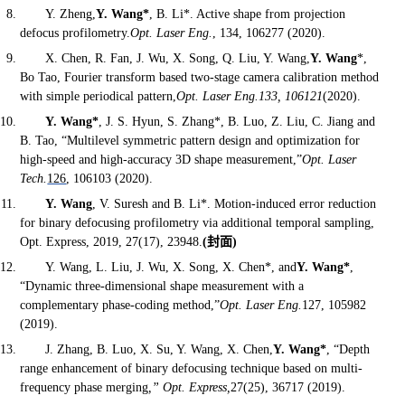
Y. Zheng,
Y. Wang*
, B. Li*. Active shape from projection
defocus profilometry.
Opt. Laser Eng.
, 134, 106277 (2020).
X. Chen, R. Fan, J. Wu, X. Song, Q. Liu, Y. Wang,
Y. Wang
*,
Bo Tao, Fourier transform based two-stage camera calibration method
with simple periodical pattern,
Opt. Laser Eng.
133, 106121
(2020).
Y. Wang*
, J. S. Hyun, S. Zhang*, B. Luo, Z. Liu, C. Jiang and
B. Tao, “Multilevel symmetric pattern design and optimization for
high-speed and high-accuracy 3D shape measurement,”
Opt. Laser
Tech.
126
, 106103 (2020).
Y. Wang
, V. Suresh and B. Li*. Motion-induced error reduction
for binary defocusing profilometry via additional temporal sampling,
Opt. Express, 2019, 27(17), 23948.
(
封面
)
Y. Wang, L. Liu, J. Wu, X. Song, X. Chen*, and
Y. Wang*
,
“Dynamic three-dimensional shape measurement with a
complementary phase-coding method,”
Opt. Laser Eng.
127, 105982
(2019).
J. Zhang, B. Luo, X. Su, Y. Wang, X. Chen,
Y. Wang*
, “Depth
range enhancement of binary defocusing technique based on multi-
frequency phase merging
,” Opt. Express,
27(25), 36717 (2019).