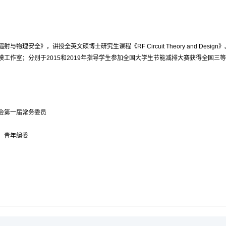
辐射与物理安全》，讲授全英文硕博士研究生课程《
RF Circuit Theory and Design
》
模工作室；分别于
2015
和
2019
年指导学生参加全国大学生节能减排大赛获得全国三等
会第一届常务委员
）青年编委