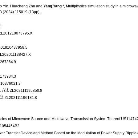
ao Yin, Huacheng Zhu and
Yang Yang *
, Multiphysics simulation study in a microw
3 (2024) 115019 (13pp).
项
:
L201210073795.X
201810437958.5
L202011138427.X
267864.9
173984.3
10376021.3
和方法
ZL202111195850.8
法
ZL202111196131.8
uencies of Microwave Source and Microwave Transmission System Thereof US1147
S11054454B2
ower Transfer Device and Method Based on the Modulation of Power Supply Ripp