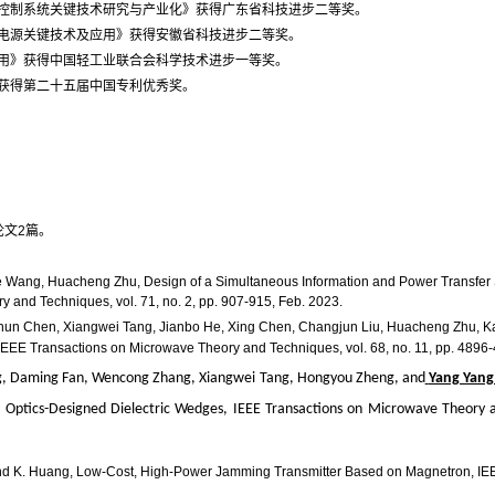
控制系统关键技术研究与产业化》获得广东省科技进步二等奖。
电源关键技术及应用》获得安徽省科技进步二等奖。
用》获得中国轻工业联合会科学技术进步一等奖。
获得第二十五届中国专利优秀奖。
论文
2
篇。
e Wang, Huacheng Zhu, Design of a Simultaneous Information and Power Transfer
 and Techniques, vol. 71, no. 2, pp. 907-915, Feb. 2023.
hun Chen, Xiangwei Tang, Jianbo He, Xing Chen, Changjun Liu, Huacheng Zhu, K
EEE Transactions on Microwave Theory and Techniques, vol. 68, no. 11, pp. 4896
ng, Daming Fan, Wencong Zhang, Xiangwei Tang, Hongyou Zheng, and
Yang Yang
 Optics-Designed Dielectric Wedges, IEEE Transactions on Microwave Theory an
g* and K. Huang, Low-Cost, High-Power Jamming Transmitter Based on Magnetron, IEEE