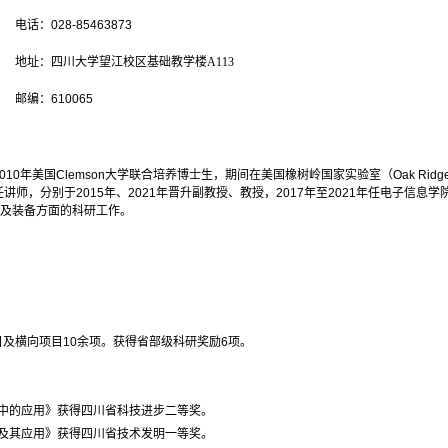
电话：
028-85463873
地址：四川大学望江校区基础教学楼A113
邮编：
610065
010
年美国
Clemson
大学联合培养博士生，期间在美国橡树岭国家实验室（
Oak Ridge
任讲师，分别于
2015
年、
2021
年晋升副教授、教授，
2017
年至
2021
年任电子信息学
及装备方面的科研工作。
目及横向项目
10
余项。获得省部级科研奖励
6
项。
中的应用》获得四川省科技进步二等奖。
及其应用》获得四川省技术发明一等奖。