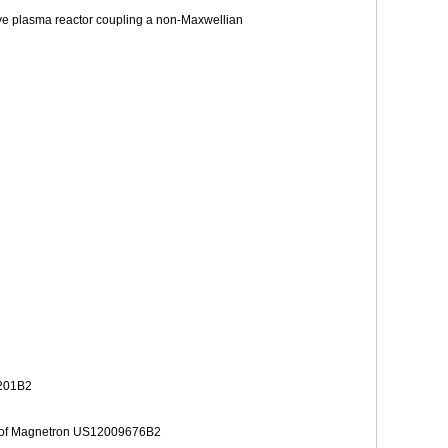
ave plasma reactor coupling a non-Maxwellian
4201B2
le of Magnetron US12009676B2