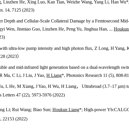
g, Linzhen He, Xing Luo, Kan Tian, Weizhe Wang, Yang Li, Han Wu
n. 14, 7125 (2023)
ter Depth and Cellular-Scale Collateral Damage by a Femtosecond Mid-
gyi Wen
,
Jinmiao Guo
,
Linzhen He
,
Peng Yu
,
Jinghua Han
, ...
Houkun
23)
ith ultra-low pump intensity and high photon flux
, Z Long, H Yang, 
228 (2023
）
ible and mid-infrared light generation based on a dual-wavelength sw
 Ma, C Li, J Liu, J Yao,
H Liang
*, Photonics Research 11 (5), 808-8
u, L He, M Xiang, J Yao, H Wu, H Liang
，
Ultrabroad (3.7–17 µm) t
cs Letters 47 (22), 5973-5976 (2022)
ng Li; Rui Wang; Biao Sun;
Houkun Liang
*; High-power Yb:CALGO re
0, 22153 (2022)