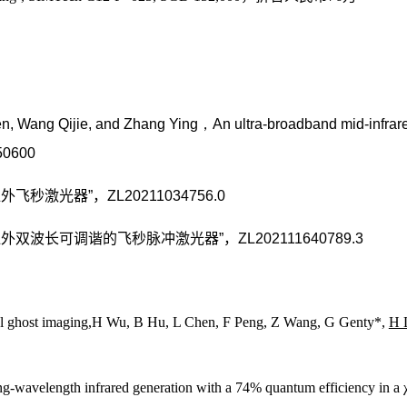
en, Wang Qijie, and Zhang Ying，An ultra-broadband mid-infrared 
50600
激光器”，ZL20211034756.0
波长可调谐的飞秒脉冲激光器”，ZL202111640789.3
l ghost imaging
,
H Wu, B Hu, L Chen, F Peng, Z Wang, G Genty*,
H 
ng-wavelength infrared generation with a 74% quantum efficiency in a 