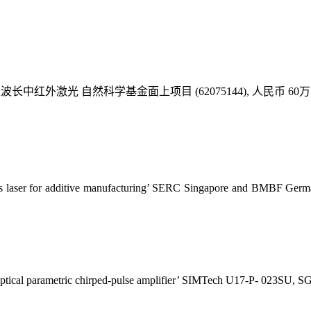
红外激光 自然科学基金面上项目 (62075144), 人民币 60万
b-ps laser for additive manufacturing’ SERC Singapore and BM
m optical parametric chirped-pulse amplifier’ SIMTech U17-P- 