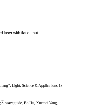
laser with flat output
Liang*
, Light: Science & Applications 13
(2)
χ
waveguide
, Bo Hu, Xuemei Yang,