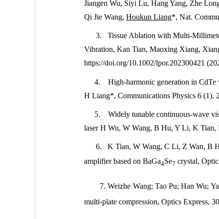
Jiangen Wu, Siyi Lu, Hang Yang, Zhe Lon
Qi Jie Wang,
Houkun Liang
*, Nat. Commu
3.
Tissue Ablation with Multi-Millime
Vibration,
Kan Tian
,
Maoxing Xiang
,
Xian
https://doi.org/10.1002/lpor.202300421
(20
4.
High-harmonic generation in CdTe w
H Liang*, Communications Physics 6 (1), 
5.
Widely tunable continuous-wave vis
laser
H Wu, W Wang, B Hu, Y Li, K Tian, R
6.
K Tian, W Wang, C Li, Z Wan, B H
amplifier based on BaGa
Se
crystal
, Opti
4
7
7.
Weizhe Wang; Tao Pu; Han Wu; Ya
multi-plate compression,
Optics
Express
, 3