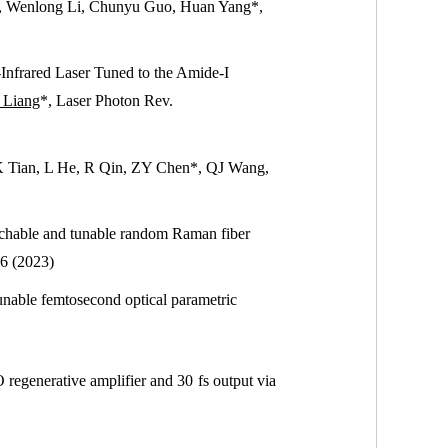
*, Wenlong Li, Chunyu Guo, Huan Yang*,
Infrared Laser Tuned to the Amide-I
 Liang
*, Laser Photon Rev.
K Tian, L He, R Qin, ZY Chen*, QJ Wang,
itchable and tunable random Raman fiber
16 (2023)
unable femtosecond optical parametric
generative amplifier and 30 fs output via