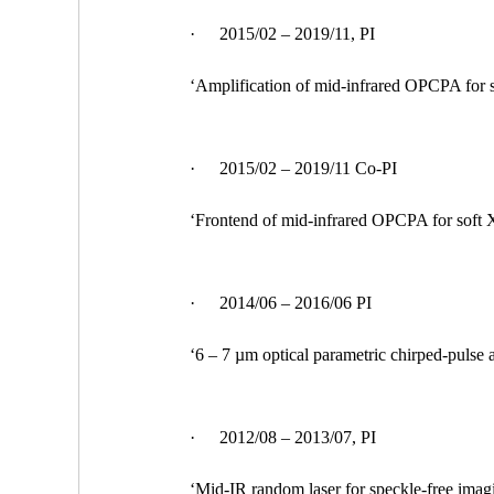
·
2015/02 – 2019/11, PI
‘Amplification of mid-infrared OPCPA 
·
2015/02 – 2019/11 Co-PI
‘Frontend of mid-infrared OPCPA for s
·
2014/06 – 2016/06 PI
‘6 – 7 µm optical parametric chirped-
·
2012/08 – 2013/07, PI
‘Mid-IR random laser for speckle-fre