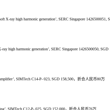
for soft X-ray high harmonic generation’, SERC Singapore 1426
oft X-ray high harmonic generation’, SERC Singapore 14265000
pulse amplifier’, SIMTech C14-P- 023, SGD 158,500，折合人民币80万
e imaging’, SIMTech C12-P- 025, SGD 152,000，折合人民币76万