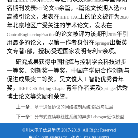
IEEE TAC
TCST
Automatica
名期刊发表
论文
余篇，
篇论文长期入选
SCI
60
6
ESI
高被引论文，发表在
上的论文被评为
IEEE TAC
2020
年北京地区广受关注的学术论文，发表在
的论文被评为该期刊
年引
ControlEngineeringPractice
2019
用最多的论文，以第一作者身份在
出版英
Springer
文专著
部，授权
受理国家发明专利
余项。
1
/
30
研究成果获得中国指挥与控制学会科技进步
一等奖、创新奖一等奖，中国产学研合作创新与
促进成果奖二等奖，吴文俊人工智能优秀青年
奖，
青年作者奖及
优秀
IEEE CSS Beijing Chapter
Springer
博士论文等奖励和荣誉。
上一条：
基于通信协议的网络控制系统:挑战与进展
下一条：
分布式连续非线性系统的异步Lebesgue近似模型
©川大电子信息学院 2017-2019 All Right Reserved
电话：028-85463873，传真：028-85463873