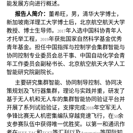
能发展方向进行概述。
报告人简介：
董希旺，男，清华大学博士，
新加坡南洋理工大学博士后，北京航空航天大学
教授、博士生导师。
年入选中国科协青年人
2017
才托举工程，
年获批国家自然科学基金优秀
2019
青年基金。担任中国指挥与控制学会集群智能与
协同控制专业委员会总干事、中国自动化学会青
年工作委员会副秘书长、北京航空航天大学人工
智能研究院副院长。
主要研究集群智能、协同制导控制、协同决
策规划及飞行器集群，理论与实践并重，研发了
基于无人机和无人车的集群智能协同验证平台并
开展了系列试验验证，支撑完成
年空军无人
2018
争锋比赛无人机密集编队穿越竞速飞行，在
余
50
支参赛队伍中获得唯一优胜奖。以第一和通讯作
者在
和
等汇刊以及
等国际知