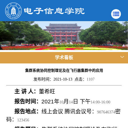
学术看板
集群系统协同控制理论及在飞行器集群中的应用
发布时间：2021-10-13 点击：
1107
主 讲 人：
董希旺
报告时间：
2021
年
月
日 下午
10
14
14:00-16:00
报告地点：
线上会议 腾讯会议号：
密
907646374
码：
123456