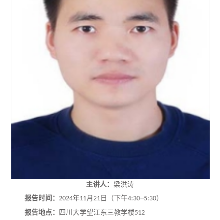
主讲人：
梁洪涛
报告时间：
年
月
日（下午
）
2024
11
21
4:30--5:30
报告地点：
四川大学望江东三教学楼
512