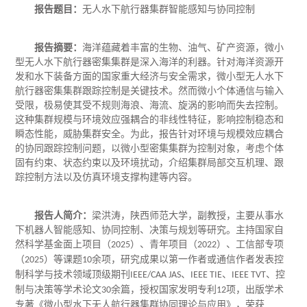
报告题目：
无人水下航行器集群智能感知与协同控制
报告摘要：
海洋蕴藏着丰富的生物、油气、矿产资源，微小
型无人水下航行器密集集群是深入海洋的利器。针对海洋资源开
发和水下装备方面的国家重大经济与安全需求，微小型无人水下
航行器密集集群跟踪控制是关键技术。然而微小个体通信与输入
受限，极易使其受不规则海浪、海流、旋涡的影响而失去控制。
这种集群规模与环境效应强耦合的非线性特征，影响控制稳态和
瞬态性能，威胁集群安全。为此，报告针对环境与规模效应耦合
的协同跟踪控制问题，以微小型密集集群为控制对象，考虑个体
固有约束、状态约束以及环境扰动，介绍集群局部交互机理、跟
踪控制方法以及仿真环境支撑构建等内容。
报告人简介：
梁洪涛，陕西师范大学，副教授，主要从事水
下机器人智能感知、协同控制、决策与规划等研究。主持国家自
然科学基金面上项目（
）、青年项目（
）、工信部专项
2025
2022
（
）等课题
余项，研究成果以第一作者或通信作者发表控
2025
10
制科学与技术领域顶级期刊
、
、
、控
IEEE/CAA JAS
IEEE TIE
IEEE TVT
制与决策等学术论文
余篇，授权国家发明专利
项，出版学术
30
12
专著《微小型水下无人航行器集群协同理论与应用》，荣获