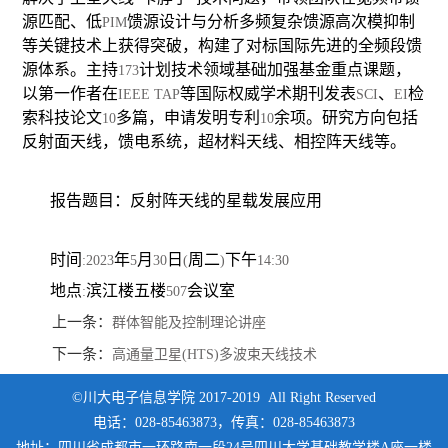
源匹配、低
馈源设计与分析多频复杂馈源高次模抑制
PIM
等关键技术上获得突破，构建了对标国际先进的全频段馈
源体系。主持
计划技术领域基础加强基金重点课题，
173
以第一作者在
等国际权威学术期刊发表
、
检
IEEE TAP
SCI
EI
索科技论文
多篇，申请发明专利
余项。研究方向包括
10
10
反射面天线，馈电系统，超材料天线、相控阵天线等。
报告题目：反射阵天线的星载发展应用
时间
年
月
日
周二
下午
:2023
5
30
(
)
14:30
地点
滨江楼五楼
会议室
:
507
上一条：
群体智能及控制理论讲座
下一条：
高通量卫星(HTS)多波束天线技术
©川大电子信息学院 2017-2019 All Right Reserved
电话：028-85463873，传真：028-85463873
地址：四川省成都市一环路南一段24号四川大学基础教学楼A座一楼