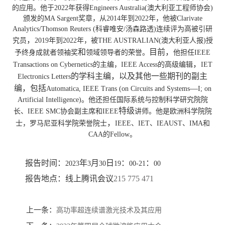
的应用。他于
2022
年获得
Engineers Australia(
澳大利亚工程师协会
)
颁发的
MA Sargent
奖章，从
2014
年到
202
2
年，他被
Clarivate
Analytics/Thomson Reuters (
科睿唯安
/
汤森路透
)
连续评为高被引研
，
究员
2019
年到
202
2
年，被
THE AUSTRALIAN(
澳大利亚人报
)
授
和
目前，
予终身成就者领袖奖
领域领导者的荣誉。
他担任
IEEE
，
Transactions on Cybernetics
的主编，
IEEE Access
的高级编辑
IET
的学科主编，以及其他一些期刊的副主
Electronics Letters
编，包括
—
Automatica, IEEE Trans (on Circuits and Systems
I; on
Artificial Intelligence)
。他还担任国际系统与控制科学研究院院
特级
长、
IEEE SMC
协会副主席和
IEEE
讲师。他是欧洲科学院院
，
士，罗马尼亚科学院荣誉院士
IEEE
、
IET
、
IEAUST
、
IMA
和
CAA
的
Fellow
。
报告时间：
年
月
日
：
：
2023
3
30
19
00-21
00
报告地点：线上腾讯会议
215 775 471
上一条：
高功率超连续谱激光技术及其应用