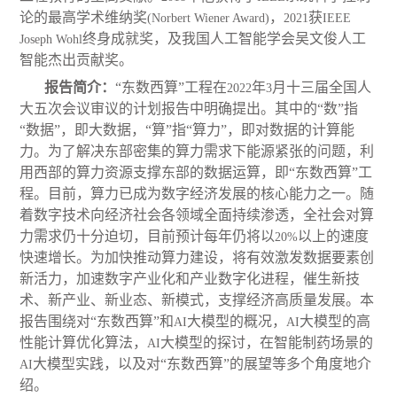
论的最高学术维纳奖
，
获
(Norbert Wiener Award)
2021
IEEE
终身成就奖，及我国人工智能学会吴文俊人工
Joseph Wohl
智能杰出贡献奖。
报告简介：
“东数西算”工程在
年
月十三届全国人
2022
3
大五次会议审议的计划报告中明确提出。其中的“数”指
“数据”，即大数据，“算”指“算力”，即对数据的计算能
力。为了解决东部密集的算力需求下能源紧张的问题，利
用西部的算力资源支撑东部的数据运算，即“东数西算”工
程。目前，算力已成为数字经济发展的核心能力之一。随
着数字技术向经济社会各领域全面持续渗透，全社会对算
力需求仍十分迫切，目前预计每年仍将以
以上的速度
20%
快速增长。为加快推动算力建设，将有效激发数据要素创
新活力，加速数字产业化和产业数字化进程，催生新技
术、新产业、新业态、新模式，支撑经济高质量发展。本
报告围绕对“东数西算”和
大模型的概况，
大模型的高
AI
AI
性能计算优化算法，
大模型的探讨，在智能制药场景的
AI
大模型实践，以及对“东数西算”的展望等多个角度地介
AI
绍。