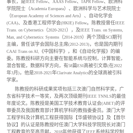
事长，是
、
、
、欧洲科
IEEE Fellow
AAAS Fellow
IAPR Fellow
学院院士（
）、欧洲科学与艺术院院士
Academia Europaea
（
）、自动化学会
European Academy of Sciences and Arts
、及香港工程师学会
。陈教授曾任
(CAA)
(HKIE) Fellow
IEEE
（
），及
Trans. on Cybernetics
2020-2021
IEEE Trans. on Systems,
（
）两个顶级
期刊
Man, and Cybernetics: Systems
2014-2019
SCI
主编，曾任该学会国际总主席
，也是国内期刊
(2012-2013)
《中国科学》，和《自动化学报》的编
CAAI Trans on AI,
委。陈教授科研方向主要在智能系统与控制，计算智能，
混合智能，数据科学方向，有
篇
高被引文章
在
58
ESI
(
2022
年
月
，他是
年
的全球高被引科
3
)
2018-2021
Clarivate Analytics
学家。
陈教授的科研成果奖项包括三次澳门自然科学奖，广
东省科学技术一等奖，及两次顶级期刊
的最佳
IEEE TNNLS
年度论文。陈教授是美国工学技术教育认证会
的评
(ABET)
审委员及我国教育部计算机学科的教指委委员。澳门大学
工程学科及计算机工程获得国际【华盛顿协议】及【首尔
协议】的认证是陈教授时任澳门大学科技学院院长对澳门
工程教育的至高贡献。
年他获得了
系统科学控制
2018
IEEE