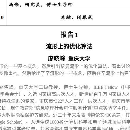
报
告
1
流形上的优化算法
廖晓峰
重庆大学
形的一些基本概念，然后引出黎曼流形上的优化算法，着重讨
图像重构。然后给出了辛流形的一些概念，随后在辛流形上构建
廖晓峰，重庆大学二级教授，博士生导师，
IEEE Fellow
（国
学会会士），入选国家级高层次人才，新世纪百千万国家级人
府特殊津贴的专家，重庆市“
322
”人才工程一层次人才，重庆市
院长，现任教育部“信息物理社会可信服务计算”重点实验室主任
与大数据隐私保护等研究。近三十年来发表刊物论文
400
余篇，
le Scholar
）。入选全球
1000
名计算机科学和电子领域顶尖科
科高被引学者榜单。获教育部和重庆市自然科学奖励
8
项、授权