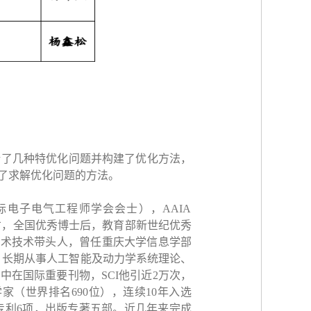
论了几种特优化问题并构建了优化方法，
了求解优化问题的方法。
际电子电气工程师学会会士），
AAIA
才，全国优秀博士后，教育部新世纪优秀
学术技术带头人，曾任重庆大学信息学部
。长期从事人工智能及动力学系统理论、
其中在国际重要刊物，
SCI
他引近
2
万次，
学家（世界排名
690
位），连续
10
年入选
专利
6
项，出版专著五部。近几年来完成