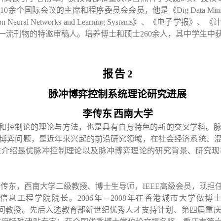
了
10
余个国际会议的主席和程序委员会会员，他是《
Dig Data Mini
on Neural Networks and Learning Systems
》、《电子学报》、《计
一流刊物的特邀审稿人。培养博士和硕士
260
余人，其中学生中
报
告
2
脉冲博弈控制系统理论研究进展
李传东
西南大学
和控制论的理论与方法，也是具有自身特色的新的交叉学科。
博弈问题，是近年来兴起的前沿研究领域，在社会经济系统、
在介绍最优脉冲控制理论以及脉冲博弈理论的研究背景、研究现
李传东，西南大学二级教授、博士生导师，
IEEE
高级会员，现担
信息工程学院院长。
2006
年－
2008
年在香港城市大学做博
问教授。先后入选教育部新世纪优秀人才支持计划、第四届重