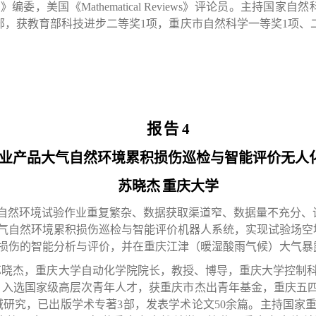
）》编委，美国《
Mathematical Reviews
》评论员。主持国家自然
部，获教育部科技进步二等奖
1
项，重庆市自然科学一等奖
1
项、
报
告
4
业产品大气自然环境累积损伤巡检与智能评价无人
苏晓杰
重庆大学
自然环境试验作业重复繁杂、数据获取渠道窄、数据量不充分、
气自然环境累积损伤巡检与智能评价机器人系统，实现试验场空
损伤的智能分析与评价，并在重庆江津（暖湿酸雨气候）大气暴
苏晓杰，重庆大学自动化学院院长，教授、博导，重庆大学控制
。入选国家级高层次青年人才，获重庆市杰出青年基金，重庆五
域研究，已出版学术专著
3
部，发表学术论文
50
余篇。主持国家