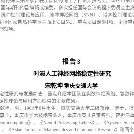
政府特殊津贴专家；获全国优秀博士学位论文提名奖、重庆市第
个国际期刊的副编辑或编委，多次担任国际会议的程序委员会主
、脉冲控制理论与应用、脉冲神经网络（
SNN
）、博弈控制理论
主持国家自然科学基金面上项目
5
项、重点项目课题
1
项，主持重
等奖
2
项。
报
告
3
时滞人工神经网络稳定性研究
宋乾坤
重庆交通大学
定性研究与发展简史，重点介绍本团队在实数神经网络、复数
定性理论与应用方面取得的主要成果。
乾坤，男，
1963
年
8
月出生，重庆交通大学二级教授，博士，博
事长，重庆市学术技术带头人，重庆市英才名家名师，曾担任
eurocomputing
》、《
Neural Processing Letters
》、《
Systems Scien
》、《
Asian Journal of Mathematics and Computer Research
》和两