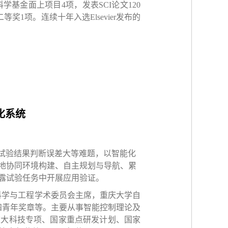
科学基金面上项目
4
项，发表
SCI
论文
120
二等奖
1
项。连续十年入选
Elsevier
发布的
化系统
试验结果判断误差大等难题，以智能化
地协同环境构建、自主规划与导航、累
露试验任务中开展应用验证。
科学与工程学术委员会主席，重庆大学自
四青年奖章等。主要从事智能控制理论及
重大科技专项、国家重点研发计划、国家