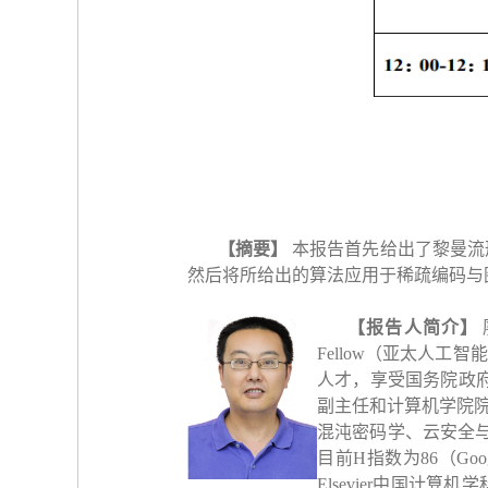
【摘要】
本报告首先给出了黎曼流
然后将所给出的算法应用于稀疏编码与
【报告人简介】
Fellow
（亚太人工智能
人才，享受国务院政
副主任和计算机学院
混沌密码学、云安全
目前
H
指数为
86
（
Goog
Elsevier
中国计算机学