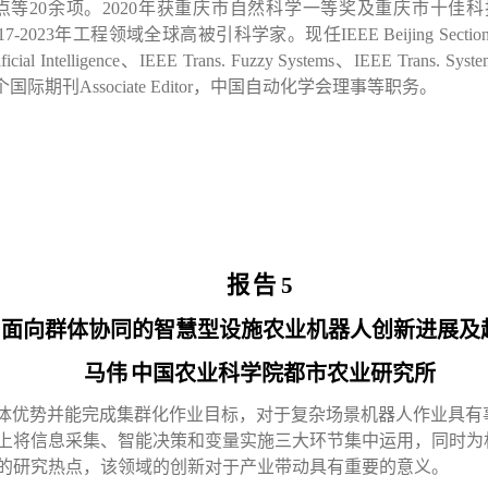
点等
20
余项。
2020
年获重庆市自然科学一等奖及重庆市十佳科
17-2023
年工程领域全球高被引科学家。现任
IEEE Beijing Sectio
icial Intelligence
、
IEEE Trans. Fuzzy Systems
、
IEEE Trans. Syste
个国际期刊
Associate Editor
，中国自动化学会理事等职务。
报
告
5
面向群体协同的智慧型设施农业机器人创新进展及
马伟
中国农业科学院都市农业研究所
体优势并能完成集群化作业目标，对于复杂场景机器人作业具有
上将信息采集、智能决策和变量实施三大环节集中运用，同时为
的研究热点，该领域的创新对于产业带动具有重要的意义。