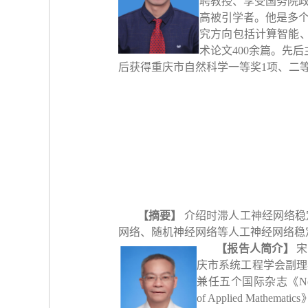
聘教授、享受国务院
高被引学者。他是多
究方向包括计算智能
术论文
400
余篇。先后
后获得重庆市自然科学一等奖
1
项、二
【摘要】
介绍时滞人工神经网络稳
网络、随机神经网络等人工神经网络稳
【报告人简介】
宋
庆市系统工程学会副理
兼任五个国际杂志《
N
of Applied Mathematics