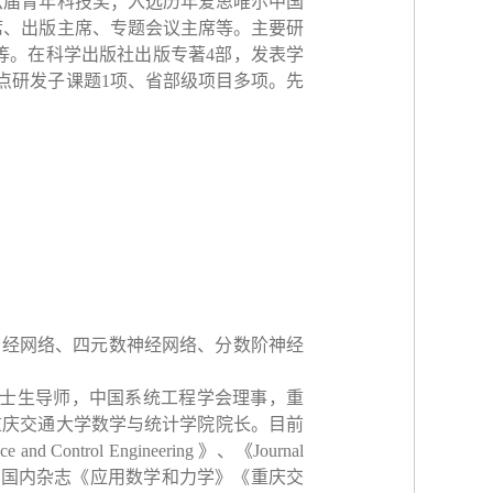
六届青年科技奖；入选历年爱思唯尔中国
席、出版主席、专题会议主席等。主要研
等。在科学出版社出版专著
4
部，发表学
点研发子课题
1
项、省部级项目多项。先
神经网络、四元数神经网络、分数阶神经
士生导师，中国系统工程学会理事，重
重庆交通大学数学与统计学院院长。目前
ce and Control Engineering
》、《
Journal
个国内杂志《应用数学和力学》《重庆交