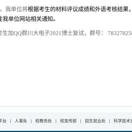
。我单位将
根据考生的材料评议成绩和外语考核结果
注我单位网站相关通知。
考生加
QQ
群
川大电子
2021
博士复试，群号：
7832782
平台
|
人事处
|
校教务处
|
校宣传部
|
招生就业处
|
科学技术