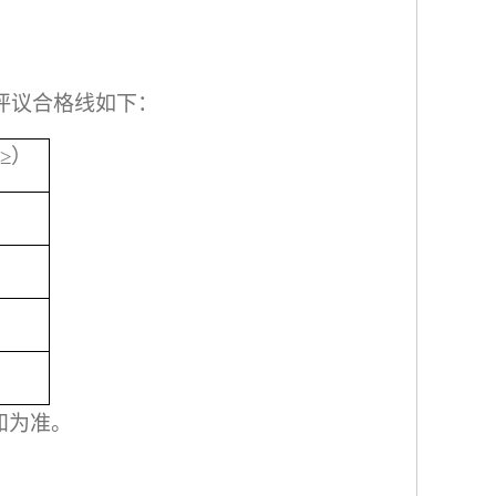
评议合格线如下：
≥）
知为准。