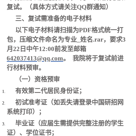
复试。（具体方式请关注QQ群通知）
三、复试需准备的电子材料
以下电子材料请扫描为PDF格式统一打
包，压缩文件命名为专业_姓名.rar，要求
3
月
22
日中午1
2
:0
0
前
发至邮箱
642037413@qq.com
。 我院将于复试前进
行材料预审。
（一）资格预审
有效第二代居民身份证；
初试准考证（如丢失请登录中国研招网
系统打印）；
毕业证（应届生需提供完整注册的学生
证）、学位证书；