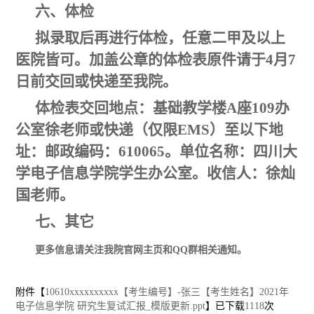
六、体检
拟录取后再进行体检，任意二甲及以上
医院皆可。加盖公章的体检表原件请于
4月7
日
前交回或快递至我院。
体检表交回地点：基础教学楼A座109办
公室徐老师或快递（仅限EMS）至以下地
址：邮政编码：610065。单位名称：四川大
学电子信息学院学生办公室。收信人：徐灿
国老师。
七、其它
更多信息请关注我院官网主页和QQ群相关通知。
附件【
10610xxxxxxxxxx【考生编号】-张三【考生姓名】2021年
电子信息学院 研究生复试汇报_模版更新.ppt
】已下载
1118
次