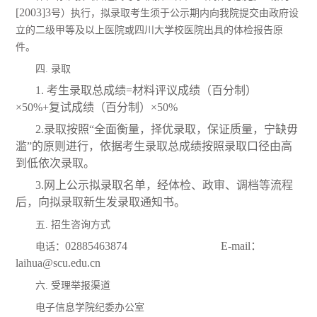
[2003]3
号）执行，拟录取考生须于公示期内向我院提交由政府设
立的二级甲等及以上医院或四川大学校医院出具的体检报告原
件。
四. 录取
1. 考生录取总成绩=材料评议成绩（百分制）
×50%+复试成绩（百分制）×50%
2.录取按照“全面衡量，择优录取，保证质量，宁缺毋
滥”的原则进行，依据考生录取总成绩按照录取口径由高
到低依次录取。
3.网上公示拟录取名单，经体检、政审、调档等流程
后，向拟录取新生发录取通知书。
五. 招生咨询方式
02885463874 E-mail：
电话：
laihua@scu.edu.cn
六. 受理举报渠道
电子信息学院纪委办公室