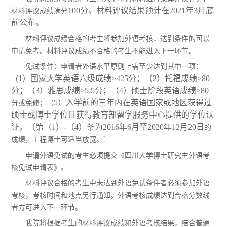
100分。材料评议结果预计在2021年3月底
材料评议成绩满分
前公布。
材料评议成绩合格的考生将参加外语考核，达到条件的可以
申请免考。
材料评议成绩不合格的考生不能进入下一环节。
免试条件：
申请者外语水平原则上需至少达到其中一项：
1）国家大学英语六级成绩≥425分；（2）托福成绩≥80
（
分；（3）雅思成绩≥5.5分；（4）硕士阶段英语成绩≥
80
5）入学前的三年内在英语国家或地区获得过
分
或免修
；（
硕士或博士学位且获得教育部留学服务中心提供的学位认
证。〔第（1）-（4）条为
2016年6月至
2020年12月20日
的
成绩，工程博士可适当放宽。〕
申请外语免试的考生必须提交《四川大学博士研究生外语考
核免试申请表》。
材料评议合格的考生中
未达到外语免试条件者必须参加外语
考核，考核时间和地点另行通知。外语考核成绩达到合格分数线
者方可进入下一环节。
我院将根据考生的材料评议成绩和
外语考核结果
，
结合普通