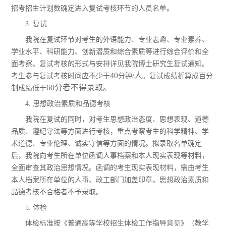
招考招生计划数确定进入复试考核环节的人员名单
。
3. 复试
我院在
复试环节对
考生
的
外语能力、专业志趣、
专业素养、
学业水平、科研能力、创新潜质和综合素质等进行综合评价和全
面考察
。
复试考核的形式与安排详见我院博士研究生复试通知。
40
/人
考生
参与
复试
考核
时间
应
不
少
于
分钟
。
复试成绩折算成百分
60分者不得录取。
制成绩低于
4. 思想政治素质和品德考核
我院在复试的同时，对考生思想政治态度、思想表现、道德
品质、遵纪守法等方面进行考核，重点考察考生的科学精神、学
术道德、专业伦理、诚实守信等方面的情况。拟录取名单确定
后，我院向考生所在单位函调人事档案和本人现实表现等材料，
全面审查其政治思想情况。函调的考生现实表现材料，需由考生
本人档案所在单位的人事、政工部门加盖印章。思想政治素质和
品德考核不合格者不予录取。
5. 体检
体检标准按《普通高等学校招生体检工作指导意见》（教学