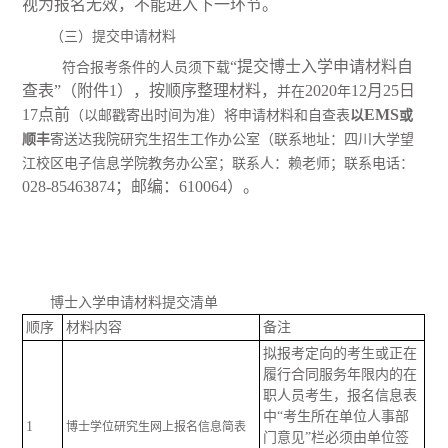
视为报名无效，不能进入下一环节。
（三）提交申请材料
“提交博士入学申请材料自
符合报考条件的人员须下载
查表”（附件1），按顺序整理材料，
20
20
12月25日
并
在
年
17点前
EMS
（以邮戳寄出时间为准）将申请材料和自查表
以
或
顺丰
寄送达我院研究生招生工作办公室（联系地址：四川大学望
江校区电子信息学院教务办公室；联系人：赖老师；联系电话：
028-85463874；邮编：610064）。
博士入学申请材料提交清单
顺序
材料内容
备注
拟报考定向的考生或正在
履行合同服务年限内的在
职人员考生，报名信息表
中“考生所在单位人事部
1
博士学位研究生网上报名信息简表
门意见”栏必须由单位签