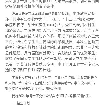
究造就了一批高水平的教师，为培养高素质、创新型的国
家栋梁和社会精英创造了条件。
30多项，出版教材40多
近年来我院获得各组教学成果奖
部，其中有10部教材为“十一·五”、 “十二·五”规划教材。
学院现有博、硕士研究生1000余人，全日制统招本科生
1600余人。学院在创新人才培养方面成效显著，建立了系
统的本科生创新人才培养体系，形成了创新能力培养五大
平台。通过在学生自主管理的电子科技园、本科生创新实
验室的锻炼和教师有针对性的培训和指导，培养了一大批
思维活跃、具有强烈创新意识、实践能力强的优秀学生，
取得了全国大学生“挑战杯”一等奖、全国大学生电子设计
竞赛一等奖等各种奖励80多项。电子信息工程本科专业入
选国家卓越工程师培养计划。
学院的发展得到了社会各界、企事业单位和广大校友的关心
和支持，若干家公司在我院设立了奖学奖助金，学生受益面广，
对学院的发展也起到了积极的推动作用。
202
1
“申请-考核”制招生。
我院
年博士研究生全部实行
一. 招生计划