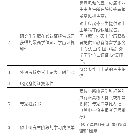
署意见和盖章。应届毕业
生由考生所在院校签署报
考意见和盖章。
硕士应届毕业生提供硕士
生学籍在线认证报告。
研究生学籍在线认证报告或已
国（境）外硕士学历获得
2
获得的最高学位证、学历证复
者提供经教育部留学服务
印件
中心认证的“国（境）外
学历学位认证证书”复印
件。
符合条件且申请的考生提
3
外语考核
免试申请表（附件2）
供
4
居民身份证复印件
两位与所申请学科相关的
具有正高级职称（或相当
5
专家推荐书
职称）专家签字推荐信
（其中一份由报考导师推
荐）
须培养单位相关部门或档案管
6
硕士研究生阶段的学习成绩单
理部门盖章