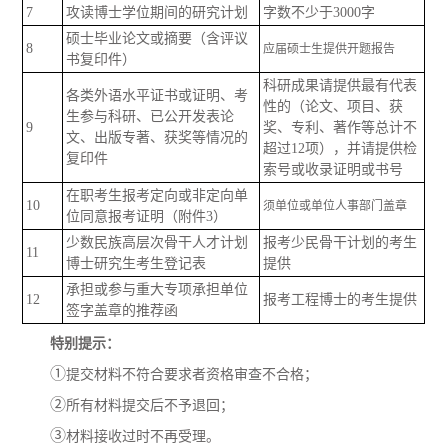
7
攻读博士学位期间的研究计划
字数不少于3000字
硕士毕业论文或摘要（含评议
8
应届硕士生提供开题报告
书复印件）
科研成果请提供最有代表
各类外语水平证书或证明、考
性的（论文、项目、获
生参与科研、已公开发表论
9
奖、专利、著作等总计不
文、出版专著、获奖等情况的
超过12项），并请
提供检
复印件
索号或收录证明或书号
在职考生报考定向或非定向单
10
须单位或单位人事部门盖章
位同意报考证明（附件3）
少数民族高层次骨干人才计划
报考
少民骨干计划的考生
11
博士研究生考生登记表
提供
承担或参与
重大专项承担单位
12
报考工程博士的考生提供
签字盖章的推荐函
特别提示：
①
提交材料不符合要求者资格审查不合格；
②
所有材料提交后不予退回；
③
材料接收过时不再受理。