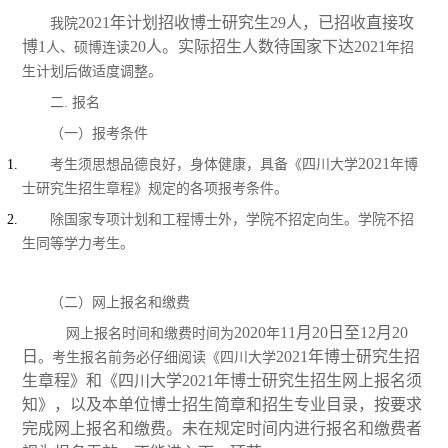
2021年计划招收博士研究生29人，已招收直接攻
我院
博
1
20人。实际招生人数待国家下达202
1
人、硕博连读
年招
生计划后做适度调整。
二. 报名
（一）报考条件
202
1
考生须思想品德良好，身体健康，具备《四川大学
年博
士研究生招生章程》规定的各项报考条件。
除国家专项计划和工程博士外，
学
院不招定向生。
学院不招
生同等学力考生。
（二）网上报名和缴费
20
20
11月20日至12月20
网上报名时间和缴费时间为
年
日
2021年博士研究生招
。
考生报名前务必仔细阅读《四川大学
生章程》和《四川大学2021年博士研究生招生网上报名须
知》，以及本单位博士招生简章和招生专业目录，按要求
完成网上报名和缴费。未在规定时间内进行报名和缴费者