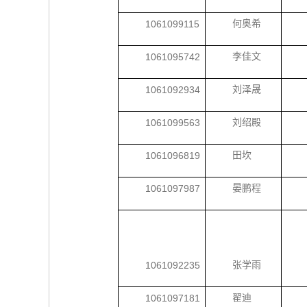
1061099115
何奥希
1061095742
李佳文
1061092934
刘泽晟
1061099563
刘绍殿
1061096819
田坎
1061097987
晏鹏程
1061092235
张学雨
1061097181
翟迪