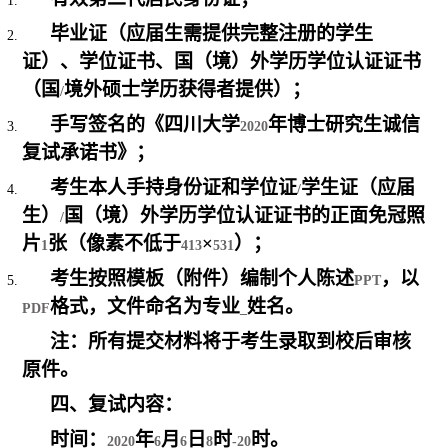
毕业证（应届生需提供完整注册的学生
证）、学位证书、国（境）外学历学位认证证书
（国
境外硕士学历获得者提供）；
/
手写签名的《四川大学
年博士研究生诚信
2020
复试承诺书》；
考生本人手持身份证和学位证
学生证（应届
/
生）
国（境）外学历学位认证证书的正面免冠照
/
片
张（像素不低于
×
）；
1
413
531
考生按照模板（附件）编制个人陈述
，以
PPT
格式，文件命名为专业
姓名。
PDF
_
注：所有提交材料将于考生录取到校后审核
原件。
四、复试内容：
时间：
年
月
日
时
时。
2020
6
6
8
-20