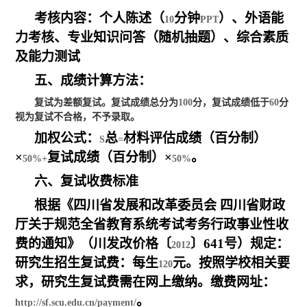
考核内容：个人陈述（
分钟
）、外语能
10
PPT
力考核、专业知识问答（随机抽题）、综合素质
及能力测试
五、成绩计算方法：
复试为差额复试。复试成绩总分为
100
分，复试成绩低于
60
分
视为复试不合格，不予录取。
加权公式：
总
材料评估成绩（百分制）
S
=
×
复试成绩（百分制）×
。
50%+
50%
六、复试收费标准
根据《四川省发展和改革委员会 四川省财政
厅关于规范全省教育系统考试考务行政事业性收
费的通知》（川发改价格
〔
〕
641
号）规定：
2012
研究生招生复试费：每生
元。按照学校相关要
120
求，研究生复试费需在网上缴纳。缴费网址：
。
http://sf.scu.edu.cn/payment/