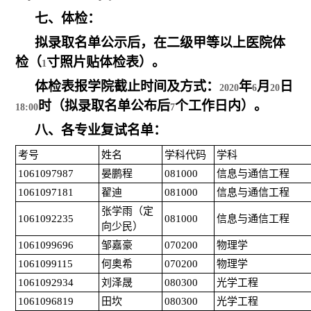
七、体检：
拟录取名单公示后，在二级甲等以上医院体
检（
寸照片贴体检表）。
1
体检表报学院截止时间及方式：
年
月
日
2020
6
20
时（拟录取名单公布后
个工作日内）。
18:00
7
八、各专业复试名单：
考号
姓名
学科代码
学科
1061097987
晏鹏程
081000
信息与通信工程
1061097181
翟迪
081000
信息与通信工程
张学雨（定
1061092235
081000
信息与通信工程
向少民）
1061099696
邹嘉豪
070200
物理学
1061099115
何奥希
070200
物理学
1061092934
刘泽晟
080300
光学工程
1061096819
田坎
080300
光学工程