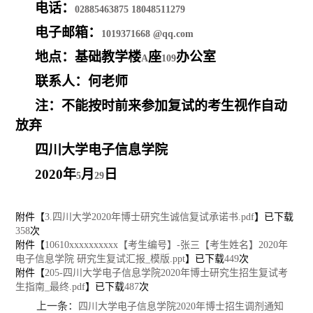
电话：
02885463875 18048511279
电子邮箱：
1019371668 @qq.com
地点：基础教学楼
座
办公室
A
109
联系人：何老师
注：不能按时前来参加复试的考生视作自动
放弃
四川大学电子信息学院
2020
年
月
日
5
29
附件【
3.四川大学2020年博士研究生诚信复试承诺书.pdf
】已下载
358
次
附件【
10610xxxxxxxxxx【考生编号】-张三【考生姓名】2020年
电子信息学院 研究生复试汇报_模版.ppt
】已下载
449
次
附件【
205-四川大学电子信息学院2020年博士研究生招生复试考
生指南_最终.pdf
】已下载
487
次
上一条：
四川大学电子信息学院2020年博士招生调剂通知