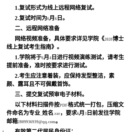
1.
复试形式为线上远程网络复试。
2.
复试时间为
月
日。
6
6
二、远程网络准备
网络视频准备，具体要求详见学院《
博士
2020
线上复试考生指南》。
1.
学院将于
月
日进行视频演练测试，请考生
6
4
提前准备，准时按要求进行测试。
2.
考生应注意着装，应保持发型整洁，素
颜、露耳且不可佩戴首饰。
三、提交复试预审电子材料。
以下材料扫描件按
格式统一打包，压缩文
PDF
件命名为专业
姓名
，要求
月
日前发往学院
_
.rar
6
3
邮箱
。
2809936939@qq.com
有效第二代居民身份证；