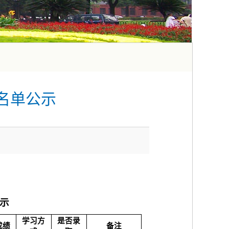
名单公示
示
学习方
是否录
成绩
备注