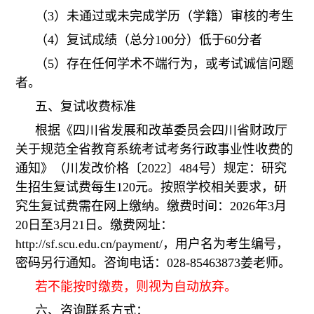
（3）未通过或未完成学历（学籍）审核的考生
（
4）复试成绩（总分100分）低于60分者
（5）存在任何学术不端行为，或考试诚信问题
者。
五、复试收费标准
根据《四川省发展和改革委员会
四川省财政厅
关于规范全省教育系统考试考务行政事业性收费的
通知》（川发改价格〔2022〕484号）规定：研究
生招生复试费每生120元。按照学校相关要求，研
究生复试费需在网上缴纳。缴费时间：
2026
年3月
20
日至3月
21日。
缴费网址：
http://sf.scu.edu.cn/payment/，用户名为
考生编号，
密码另行通知。
咨询电话：028-85463873
姜老师。
若不能按时缴费，则视为自动放弃。
六、咨询联系方式：