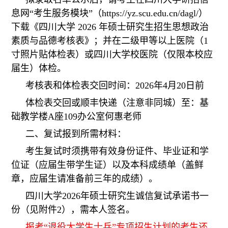
息网
“考生服务模块”（https://yz.scu.edu.cn/dagl/）
下载《四川大学 2026 年硕士研究生招生思想政治
素质与品德考核表》；并
在二级甲等以上医院（1
寸照片贴体检表）或四川大学校医院（仅限本校应
届生）体检。
考核表和体检表交回时间：2026年
4月20日前
体检表交回或顺丰快递（注意非同城）至
：基
础教学楼A座109办公室
何惠老师
二、复试报到所需材料：
考生复试时须携带有效身份证件、毕业证和学
位证（应届生带学生证）以及本科成绩单（盖鲜
章，应届生请准备前三年的成绩）。
四川大学202
6年硕士研究生诚信复试承诺书一
份（见附件2），需本人签名。
报考“退役大学生士兵”专项招生计划的考生还