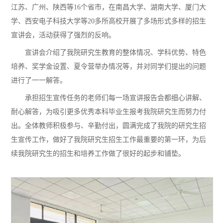
江苏、广州、陕西等
16
个省市，在南昌大学、湖南大学、厦门大
学、西安电子科技大学等
20
多所高校开展了多场形式多样的招生
宣讲会，活动获得了强烈的反响。
宣讲会介绍
了
我
院
研究生教育的整体情况、学科优势、特色
培养、奖学金设置、夏令营举办情况等
，并
对
同学们
提出的问题
进行
了
一一解答。
承担招生宣传任务的老师们每一场宣讲报告会都细心讲解、
耐心解答，为吸引更多优秀本科毕业生报考我院研究生而努力付
出。全体教师积极参与
、
辛勤付出，圆满完成了我院的研究生招
生宣传工作，做好了我院研究生招生工作最重要的第一环，为后
续我院研究生的招生和培养工作做了很好的起步和铺垫。