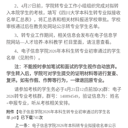
2
、
月
日前，学院转专业工作小组组织完成对拟转
4
27
入本院学生的考核，填写《四川大学本科生转专业拟接收
名单汇总表》，将汇总表和相关材料报送学校审批。学校
审核通过后在教务处网站公示转专业学生名单。
3
、转专业工作期间，相关信息会发布在电子信息学
院网站—人才培养
本科教学 栏目里面，请注意查看。
-
4
、电子信息学院
年本科生转专业初审通过的学生
2026
名单（见附件）。
注：不能按时参加笔试和面试的学生视作自动放弃。
学生转入后，学院可对学生提交的证明材料等进行复查、
复评。如有作假、作弊等行为，一律退回原专业。
请参加考核的学生务必于
月
日
点前加
群：电子
4
21
12
QQ
转专业考核群，群号：
，验证信息为：姓名
2026
140894549
申报专业，听从考核相关安排。
+
附件【
电子信息学院2026年本科生转专业初审通过的学生名
单.pdf
】已下载
741
次
上一条：
电子信息学院2026年本科转专业拟接收名单公示