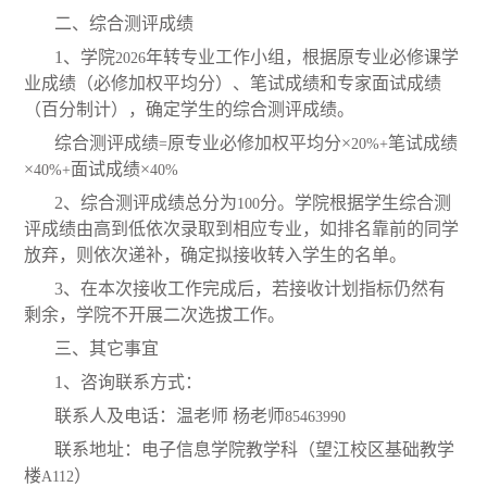
二、综合测评成绩
1
、学院
年转专业工作小组，根据原专业必修课学
2026
业成绩（必修加权平均分）、笔试成绩和专家面试成绩
（百分制计），确定学生的综合测评成绩。
综合测评成绩
原专业必修加权平均分×
笔试成绩
=
20%+
×
面试成绩×
40%+
40%
2
、综合测评成绩总分为
分。学院根据学生综合测
100
评成绩由高到低依次录取到相应专业，如排名靠前的同学
放弃，则依次递补，确定拟接收转入学生的名单。
3
、在本次接收工作完成后，若接收计划指标仍然有
剩余，学院不开展二次选拔工作。
三、其它事宜
1
、咨询联系方式：
联系人及电话：温老师 杨老师
85463990
联系地址：电子信息学院教学科（望江校区基础教学
楼
）
A112