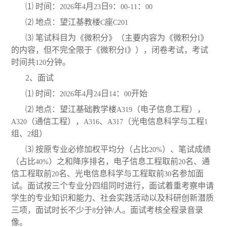
⑴ 时间：
年
月
日
：
：
2026
4
23
9
00-11
00
⑵ 地点：望江基教楼
座
C
C201
⑶ 笔试科目为《微积分》（主要内容为《微积分
》
I
的内容，但不完全限于《微积分
》），闭卷考试，考试
I
时间共
分钟。
120
2
、面试
⑴ 时间：
年
月
日
：
开始
2026
4
24
14
00
⑵ 地点：望江基础教学楼
（电子信息工程），
A319
（通信工程），
、
（光电信息科学与工程
A320
A316
A317
1
组、
组）
2
⑶ 按原专业必修加权平均分（占比
）、笔试成绩
20%
（占比
）之和降序排名，电子信息工程取前
名、通
40%
20
信工程取前
名、光电信息科学与工程取前
名参加面
20
30
试。面试按三个专业分四组同时进行，面试着重考察申请
学生的专业知识和能力、社会实践活动以及科研创新潜质
三项，面试时长不少于
分钟
人。面试考核全程录音录
8
/
像。