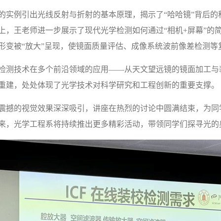
的实例引出光线反射与折射的基本原理，揭示了“哈哈镜”背后的
上，王老师进一步展示了现代光学检测如何通过“相机
+
屏幕”的
形变被“放大”呈现，使镜面质量评估、成像系统波前像差检测等
检测技术在多个前沿领域的应用——从天文望远镜的镜面加工与
重建，处处体现了光学技术对科学研究和工程创新的重要支撑。
震撼的视觉效果深深吸引，讲座在热烈的讨论中圆满结束，为同
来，光学工程系将持续推出更多精彩活动，带领同学们探寻光的