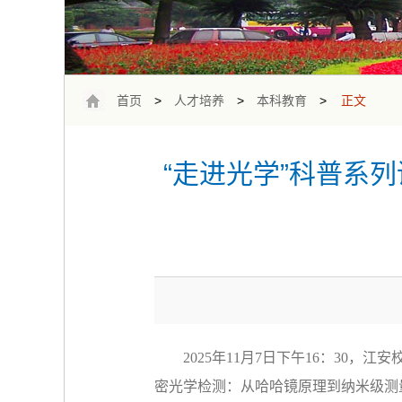
首页
>
人才培养
>
本科教育
>
正文
“走进光学”科普系
2025
年
11
月
7
日下午
16
：
30
，江安
密光学检测：从哈哈镜原理到纳米级测