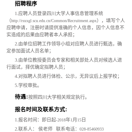
招聘程序
1.
应聘人员登录四川大学人事信息管理系统
（
），填写个人
http://rsxxgl.scu.edu.cn/Common/Recruitment.aspx
应聘申请，注册时请提供准确的个人信息，因个人信息不
实造成的后果由应聘者本人承担；
2.
由单位招聘工作领导小组对应聘人员进行甄选，确
定参加面试人员名单；
3.
由单位教授委员会专家和相关部处人员对候选人进
行面试，择优确定拟聘人员；
4.
对拟聘人员进行体检、公示，无异议后上报学校；
5.
学校审批。
:
待遇
按照四川大学相关规定执行。
:
报名时间及联系方式
1.
报名时间：即日起
年
月
日
-2018
1
15
2.
联系人： 侯老师
联系电话：
028-85460933