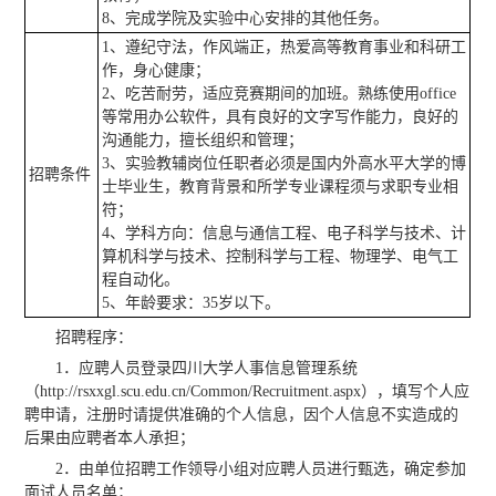
8、完成学院及实验中心安排的其他任务。
1、遵纪守法，作风端正，热爱高等教育事业和科研工
作，身心健康；
2、吃苦耐劳，适应竞赛期间的加班。熟练使用office
等常用办公软件，具有良好的文字写作能力，良好的
沟通能力，擅长组织和管理；
3、实验教辅岗位任职者必须是国内外高水平大学的博
招聘条件
士毕业生，教育背景和所学专业课程须与求职专业相
符；
4、学科方向：信息与通信工程、电子科学与技术、计
算机科学与技术、控制科学与工程、物理学、电气工
程自动化。
5、年龄要求：35岁以下。
招聘程序：
1．应聘人员登录四川大学人事信息管理系统
（http://rsxxgl.scu.edu.cn/Common/Recruitment.aspx），填写个人应
聘申请，注册时请提供准确的个人信息，因个人信息不实造成的
后果由应聘者本人承担；
2．由单位招聘工作领导小组对应聘人员进行甄选，确定参加
面试人员名单；