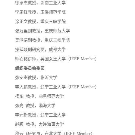
徐承杰
教授，湖南工业大学
李周红
教授，玉溪师范学院
涂正文
教授，重庆三峡学院
张万里
副教授，重庆师范大学
吴鸿娟
副教授，重庆三峡学院
操延燚
副研究员，成都大学
师心铭
讲师，英国女王大学（
IEEE Member）
组织委员会委员
张安彩
教授，临沂大学
李大鹏
教授，辽宁工业大学（
IEEE Member）
杨东
教授，曲阜师范大学
张亮
教授，渤海大学
李元新
教授，辽宁工业大学
赵颖
教授，大连海事大学
穆云飞
研究员，东北大学（
IEEE Member）