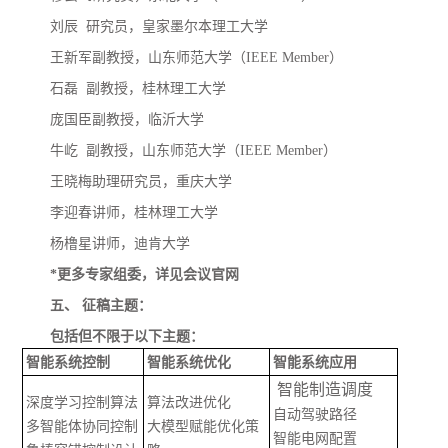
刘辰
研究员，皇家墨尔本理工大学
王新军
副教授，山东师范大学（
IEEE Member）
石磊
副教授，桂林理工大学
庞国臣
副教授，临沂大学
牛屹
副教授，山东师范大学（
IEEE Member）
王晓梅
助理研究员，重庆大学
李迎春
讲师，桂林理工大学
杨橹星
讲师，迪肯大学
*更多专家组委，详见会议官网
五、
征稿主题：
包括但不限于以下主题：
智能系统控制
智能系统优化
智能系统应用
智能制造调度
深度学习控制算法
算法改进优化
自动驾驶路径
多智能体协同控制
大模型赋能优化策
智能电网配置