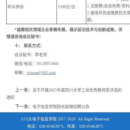
1.
注册费
(含会务费/资
听众参会
1
5
00元/位
2.
录用并完成
缴费
的文
额
。
*
诚邀相关领域企业参展布展，展示前沿技术与创新成果
。
详
情请咨询会议秘书！
十、
联系方式：
会议秘书
：
季老师
微信
/电话：
19128953460
邮箱：
iciscoa@163.com
上一条：
关于开展2025年度四川大学三信优秀教师奖评选的
通知
下一条：
电子信息学院院长助理招聘公告
©川大电子信息学院 2017-2019 All Right Reserved
电话：028-85463873，传真：028-85463873