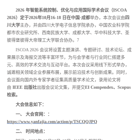
2026 年智能系统控制、优化与应用国际学术会议（ISCOA
2026）定于2026年10月16-18 日在中国
·
成都
举办，本次会议由
四
川大学
主办
，
并
由
四川大学电子信息学院承办，中国农业科学院
都市农业研究所、西南民族大学、成都大学、华中科技大学、圣
彼得堡彼得大帝理工大学联合协办。
7
ISCOA 2026 会议将设置主题演讲、专题研讨、技术论坛、成
果展示及海报交流等丰富环节，为与会学者与行业同仁搭建多
元、高效的学术交流与互动平台。本次会议采用线下形式举办，
诚邀相关领域企业参展布展，展示前沿技术与创新成果
。同时，
会议面向国内外专家学者征集高质量学术论文，录用论文将
由
IEEE 出版社
出版会议论文集，并提交
EI Compendex、Scopus
检索。
大会信息如下：
一、
大会官网：
：
https://www.yanfajia.com/action/p/TSCQQJPQ
二、
时间地点：