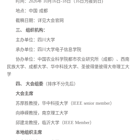
时间：
202
6年 10
月
16日
-
18
日（
16
日为报到日
)
地点：中国
·
成都
截稿日期：详见大会官网
三、
组织机构：
主办单位：四川大学
承办单位：四川大学电子信息学院
协办单位：中国农业科学院都市农业研究所（成都）、西南
民族大学、成都大学、华中科技大学、圣彼得堡彼得大帝理工大
学
四、
大会组委
（排序不分先后）
大会主席
苏厚胜
教授，华中科技大学（
IEEE senior member）
向峥嵘
教授，南京理工大学
邱建龙
教授，临沂大学（
IEEE Member）
本地组织主席