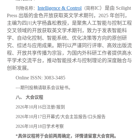
Intelligence & Control
IC）是由 Scilight
刊物名称：
（简称
Press 出版的金色开放获取英文学术期刊，2025 年创刊，
主编为四川大学杨鑫松教授，是聚焦人工智能与控制工程
交叉领域的开放获取英文学术期刊，致力于发表智能科
学、自动化控制、智能系统、优化决策等方向的原创研
究、综述与应用成果。期刊以严谨同行评审、高效出版流
程、开放共享传播为宗旨，为国内外科研工作者提供高水
平学术交流平台，推动智能技术与控制理论的深度融合与
创新发展
。
Online ISSN: 3083-3485
---期刊投稿请联系会议秘书。
八、
大会议程
202
6
年
10
月
16
日
注册
/报到
202
6
年
10
月
17
日
开幕式
/大会主旨报告/口头报告
202
6
年
10
月
18
日
学术考察
*
具体议程将于会前两周确定，详情请留意大会官网
。