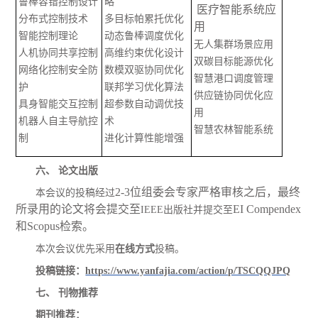
鲁棒容错控制设计
略
医疗智能系统应
分布式控制技术
多目标帕累托优化
用
智能控制理论
动态鲁棒调度优化
无人集群场景应用
人机协同共享控制
高维约束优化设计
双碳目标能源优化
网络化控制安全防
数模双驱协同优化
智慧港口调度管理
护
联邦学习优化算法
供应链协同优化应
具身智能交互控制
超参数自动调优技
用
机器人自主导航控
术
智慧农林智能系统
制
进化计算性能增强
六、
论文出版
2-3位组委会专家严格审核之后，最终
本会议的投稿经过
所录用的论文将会提交至
EI Compendex
IEEE
出版社并提交至
和Scopus检索。
本次会议优先采用
在线方式
投稿。
投稿
链接：
https://www.yanfajia.com/action/p/TSCQQJPQ
七、
刊物推荐
期刊推荐：