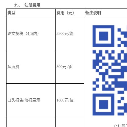
九、
注册费用
类型
费用（元）
备注说明
论文投稿（
4
页内）
3
8
00元/篇
超页费
300元 /页
口头报告
/海报展示
1
8
00元/位
（
*扫