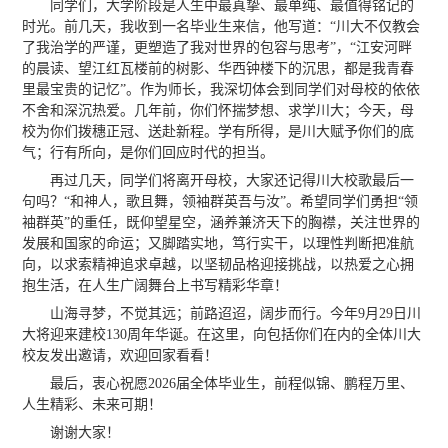
同学们，大学阶段是人生中最真挚、最单纯、最值得铭记的
时光。前几天，我收到一名毕业生来信，他写道：“川大不仅教会
了我治学的严谨，更塑造了我对世界的包容与思考”，“江安河畔
的晨读、望江红瓦楼前的树影、华西钟楼下的沉思，都是我青春
里最宝贵的记忆”。作为师长，我深切体会到同学们对母校的依依
不舍和深沉热爱。几年前，你们怀揣梦想、求学川大；今天，母
校为你们拨穗正冠、送赴新程。学有所得，是川大赋予你们的底
气；行有所向，是你们回应时代的担当。
再过几天，同学们将离开母校，大家还记得川大校歌最后一
句吗？“和神人，歌且舞，领袖群英吾与汝”。希望同学们勇担“领
袖群英”的重任，既仰望星空，涵养兼济天下的胸襟，关注世界的
发展和国家的命运；又脚踏实地，笃行实干，以理性判断把准航
向，以求索精神追求卓越，以坚韧品格迎接挑战，以热爱之心拥
抱生活，在人生广阔舞台上书写精彩华章！
山海寻梦，不觉其远；前路迢迢，阔步而行。今年9月29日川
大将迎来建校130周年华诞。在这里，向包括你们在内的全体川大
校友发出邀请，欢迎回家看看！
最后，衷心祝愿2026届全体毕业生，前程似锦、鹏程万里、
人生精彩、未来可期！
谢谢大家！