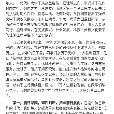
年来，一代代川大学子从这里启航，把理想志向、学识才干化作
报国之行、强国之力。从建立西南地区第一个马克思主义读书会
到抗战时期八百师生投笔从戎、抵御外侮，从我国首颗原子弹点
火中子源攻关到参与东方红四号、华龙一号等大国重器研制，从
深耕三星堆考古发掘到扎根雪域高原践行医者仁心，川大人奉献
笃行、挺膺担当，在民族振兴、社会发展、科技进步和文化繁荣
的壮阔征程中留下了坚实足迹。
习近平总书记指出，“时间之河川流不息，每一代青年都有自
己的际遇和机缘，都要在自己所处的时代条件下谋划人生、创造
历史。”在求学的日子里，同学们亲历了党的二十大胜利召开、见
证了新中国成立75周年重要时刻，在切身感受到国家发展变化的
同时，坚持勤奋学习、比拼科创赛事、投身社会实践、参与志愿
服务，走过了一段关于知识积淀、能力提升和人格淬炼的难忘历
程。今天，你们即将从这里启程，奔赴辽阔的人生山海，母校期
盼大家厚植家国情怀，勇担时代使命，将学之所得融入国家发
展，以实干之行赓续百卅薪火，书写人生精彩答卷。在同学们毕
业之际，我想围绕终身之“学”与立身之“行”，与大家分享四点体
会。
第一，胸怀家国，理性判断，把准前行航向。
在这个信息爆
炸的时代，我们每天都被海量的数据和观点裹挟。算法编织着“信
息茧房”，情绪往往跑在真相前面，各种不确定性无时无处不在。