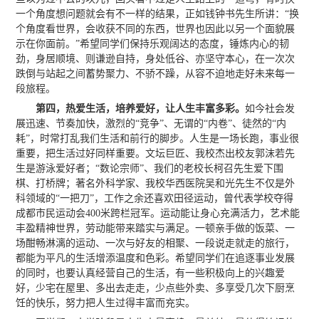
一个角度想问题就会有不一样的结果，正如钱钟书先生所讲：“换
个角度看世界，会收获不同的东西，世界也因此以另一个面貌展
示在你面前。”希望同学们保持乐观阔达的态度，锤炼内心的韧
劲，身居顺境、则谦逊自持，身处低谷、亦坚守本心，在一次次
跌倒与站起之间蓄势聚力、不骄不躁，从容不迫地走好未来每一
段旅程。
第四，热爱生活，培养爱好，让人生丰富多彩。
如今社会发
展迅速、节奏加快，激烈的“竞争”、无谓的“内卷”、徒然的“内
耗”，时常打乱我们生活和前行的脚步。人生是一场长跑，事业很
重要，把生活过好同样重要。文坛巨匠、我校杰出校友郭沫若先
生是游泳爱好者；“数论宗师”、我们的老校长柯召先生爱下围
棋、打桥牌；著名外科学家、我校华西医院吴和光先生不仅是外
科领域的“一把刀”，工作之余还喜欢田径运动，曾代表学校夺得
成都市民运动会400米跨栏冠军。运动能让身心充满活力，艺术能
丰盈精神世界，劳动能带来踏实与满足。一顿亲手做的饭菜、一
场酣畅淋漓的运动、一次与好友的相聚、一段说走就走的旅行，
都能为平凡的生活增添温度和色彩。希望同学们在追逐事业发展
的同时，也要认真经营自己的生活，有一些积极向上的兴趣爱
好，少宅在屋里、多出去走走，少点些外卖、多享受几次下厨烹
饪的快乐，努力把人生过得丰富而充实。