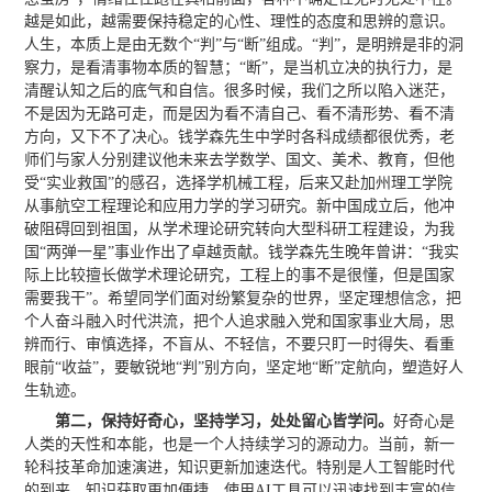
越是如此，越需要保持稳定的心性、理性的态度和思辨的意识。
人生，本质上是由无数个“判”与“断”组成。“判”，是明辨是非的洞
察力，是看清事物本质的智慧；“断”，是当机立决的执行力，是
清醒认知之后的底气和自信。很多时候，我们之所以陷入迷茫，
不是因为无路可走，而是因为看不清自己、看不清形势、看不清
方向，又下不了决心。钱学森先生中学时各科成绩都很优秀，老
师们与家人分别建议他未来去学数学、国文、美术、教育，但他
受“实业救国”的感召，选择学机械工程，后来又赴加州理工学院
从事航空工程理论和应用力学的学习研究。新中国成立后，他冲
破阻碍回到祖国，从学术理论研究转向大型科研工程建设，为我
国“两弹一星”事业作出了卓越贡献。钱学森先生晚年曾讲：“我实
际上比较擅长做学术理论研究，工程上的事不是很懂，但是国家
需要我干”。希望同学们面对纷繁复杂的世界，坚定理想信念，把
个人奋斗融入时代洪流，把个人追求融入党和国家事业大局，思
辨而行、审慎选择，不盲从、不轻信，不要只盯一时得失、看重
眼前“收益”，要敏锐地“判”别方向，坚定地“断”定航向，塑造好人
生轨迹。
第二，保持好奇心，坚持学习，处处留心皆学问。
好奇心是
人类的天性和本能，也是一个人持续学习的源动力。当前，新一
轮科技革命加速演进，知识更新加速迭代。特别是人工智能时代
的到来，知识获取更加便捷，使用AI工具可以迅速找到丰富的信