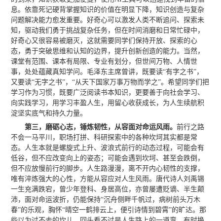
息。依靠死记硬背掌握知识的价值在明显下降，知识创造与复杂
问题解决能力愈发重要。好奇心可以激发人类不断追问、探索未
知，驱动我们勇于挑战复杂任务，但在时间消磨和日常忙碌中，
好奇心又很容易被磨灭，这就需要同学们保持开放、探索的心
态，勇于突破思维和认知的边界，提升创新创造的能力。当然，
课堂有范围、课本有局限、专业有划分，但世间万物、人情世
事，处处蕴藏真知学问。毛泽东主席曾讲，既要读“有字之书”，
又要读“无字之书”，“从天下国家万事万物而学之”。希望同学们把
学习作为习惯，既要广泛阅读书本知识，更要善于向社会学习、
向实践学习，用学习丰盈人生，用留心收获成长，为人生续航积
淀坚实底气和持久力量。
第三，磨砺心志，锤炼韧性，从容面对命运风雨。
前行之路
不会一马平川，职场打拼、科研探索中的各种坎坷其实都是常
态。人生本就是螺旋式上升、波浪式前行的动态过程，可能会有
低谷，但不应改变向上的姿态；可能会遇到坎坷、甚至会跌倒，
但不应放慢前行的脚步。人生路漫漫，离不开内心韧性的支撑，
唯有淬炼强大的心性，方能从容应对人生风雨。唐代诗人刘禹锡
一生充满跌宕，曾少年登科、身居高位，亦曾屡遭贬谪、半生颠
沛，面对命运波折，仍能保持“沉舟侧畔千帆过，病树前头万木
春”的乐观，胸怀“晴空一鹤排云上，便引诗情到碧霄”的旷达。那
些以为过不去的坎儿，回头看不过是人生路上的一道弯，有时换