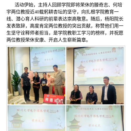
活动伊始，主持人回顾学院即将荣休的滕奇志、何培
宇两位教授近40载躬耕杏坛的坚守，向扎根学院教育一
线、潜心育人科研的前辈表达崇高敬意。随后，杨阳院长
发表致辞，高度肯定两位教授的突出贡献，称赞他们用一
生坚守诠释师者担当，是学院教职工学习的榜样，并祝愿
两位教授荣休安康、开启人生崭新篇章。