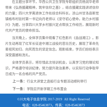
在主题分享环节，华西公共卫生学院专职组织员杨润华老师
带来《弘扬援藏精神，筑牢信仰之基》，结合援藏实践讲述信仰
的力量；四川大学离退休工作处综合科科长，凉山州甘洛县斯觉
镇格布村驻村第一书记向丹老师以《坚守初心使命，助力乡村振
兴》为题，分享四川大学乡村振兴定点帮扶工作经历，展现新时
代共产党员的使命担当。
当天晚上，全体学员集中观看了红色影片《血战湘江》。影
片生动再现了红军长征途中湘江战役的悲壮历史，展现了革命先
辈视死如归、向死而生的坚定信念。观影结束，学员们纷纷表示
深受震撼和洗礼。
全体学员表示，将珍惜此次培训机会，认真学习党的理论知
识，严格遵守培训纪律，努力提升政治素养，以实际行动争取早
日成为一名合格的共产党员。
上一条：
行业大讲堂之造船行业专题活动顺利举行
下一条：
学院召开新学期工作布置会
©川大电子信息学院 2017-2019 All Right Reserved
电话：028-85463873，传真：028-85463873