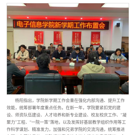
杨阳指出，学院新学期工作会
重在强化内部沟通、提升工作
效能，统筹部署年度重点任务。
在新
一年
，
学院要紧扣党的建
设、师资队伍建设、人才培养和新专业建设、校友校庆工作、
“凝
聚力”工程、“一院一策”落地，以及发挥好基层教学组织作用等工
作科学谋划、精准发力，加
强和兄弟学院的交流沟通，统筹推进