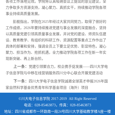
各项工作落地见效。学院将
认真
吸纳会议上提出的意见建议，全
力争取多方资源支持，凝心聚力、真抓实干，持续推动学院各项
事业
持续
高质量发展。
彭舰指出，学院
在
2025年经过大家共同努力，取得了很好的
工作成绩，2026年要持续推进党建与事业发展的深度融合，坚持
以高质量党建引领高质量事业发展，并对党的建设、师资队伍建
设、教育教学、有组织的科研工作、资源配置等重点工作作出了
具体的部署和安排，强调全员上下要立足优势、彰显特色，凝心
聚力、担当作为、抢抓机遇，全力推动学院各项工作在新一年实
现新突破、再上新台阶。
上一条：
党建引领聚合力，校企携手促发展——四川大学电
子信息学院与中移在线营销服务四川分中心联合开展党建活动
下一条：
四川大学电子信息学院诚邀全球英才申报2026年国
家自然科学基金优秀青年科学基金项目（海外）项目
©川大电子信息学院 2017-2019 All Right Reserved
电话：028-85463873，传真：028-85463873
地址：四川省成都市一环路南一段24号四川大学基础教学楼A座一楼