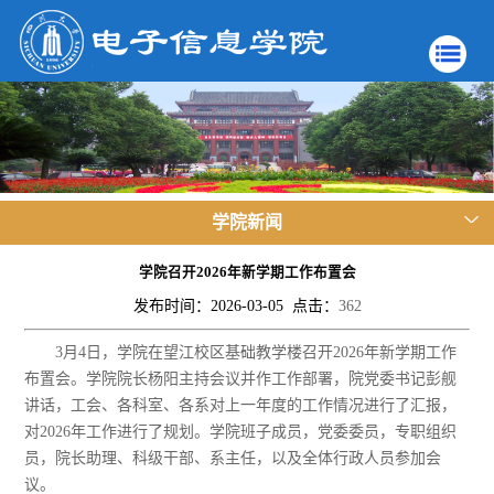
学院新闻
学院召开2026年新学期工作布置会
发布时间：2026-03-05 点击：
362
3
月
4
日，学院在望江校区基础教学楼召开
202
6
年新学期工作
布置会。学院院长杨阳主持会议并作工作部署，院党委书记彭舰
讲话，
工会、各科室、各系对上一年度的工作情况进行了汇报，
对
2026年工作进行了规划
。学院
班子成员，
党委委员，
专职组织
员，院长助理、
科级干部、系主任
，
以及全体行政人员
参加会
议。