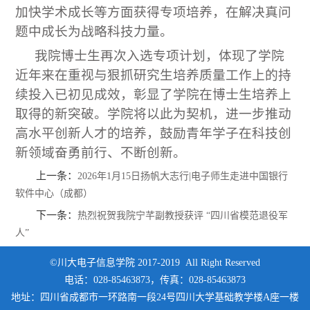
加快学术成长等方面获得专项培养，在解决真问
题中成长为战略科技力量。
我院博士生再次入选专项计划，体现了学院
近年来在重视与狠抓研究生培养质量工作上的持
续投入已初见成效，彰显了学院在博士生培养上
取得的新突破。学院将以此为契机，进一步推动
高水平创新人才的培养，鼓励青年学子在科技创
新领域奋勇前行、不断创新。
上一条：
2026年1月15日扬帆大志行|电子师生走进中国银行
软件中心（成都）
下一条：
热烈祝贺我院宁芊副教授获评 “四川省模范退役军
人”
©川大电子信息学院 2017-2019 All Right Reserved
电话：028-85463873，传真：028-85463873
地址：四川省成都市一环路南一段24号四川大学基础教学楼A座一楼