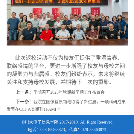
此次返校活动不仅为校友们提供了重温青春、
联络感情的平台，更进一步增强了校友与母校之间
的凝聚力与归属感。校友们纷纷表示，未来将继续
关注和支持母校发展，并期待下一次的重聚。
上一条：
学院召开2025年秋期新学期工作布置会
下一条：
我院在图像复原领域取得了新进展，一项科研成果
发表在CCF A类期刊TPAMI上
©川大电子信息学院 2017-2019 All Right Reserved
电话：028-85463873，传真：028-85463873