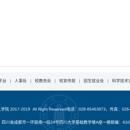
平台
|
人事处
|
校教务处
|
校宣传部
|
招生就业处
|
科学技术
2017-2019 All Right Reserved电话：028-85463873，传真：028-
：四川省成都市一环路南一段24号四川大学基础教学楼A座一楼邮编：610