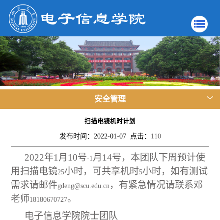
安全管理
扫描电镜机时计划
发布时间：2022-01-07 点击：
110
2022
年1月10号
月14号，本团队下周预计使
-1
用扫描电镜
小时，可共享机时
小时，如有测试
25
5
需求请邮件
，有紧急情况请联系邓
gdeng@scu.edu.cn
老师
。
18180670727
电子信息学院院士团队