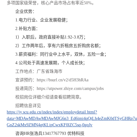
多项国家级荣誉，核心产品市场占有率近50%。
企业优势：
1.电力行业、企业发展稳健；
2.补贴方面：
1）入职后，政府直接补贴1.92-3.8万；
2）工作两年后，享有六折租房五折购房名额；
3.薪资福利：同行业中上水平，双休，五险一金；
4.公司处于高速发展期，个人成长快；
工作地点：广东省珠海市
宣讲预约：https://bsurl.cn/v2/d5H3hRAa
投递简历：https://utpower.zhiye.com/campus/jobs
校招岗位详细介绍请查看招聘简章。
招聘信息
详见
https://jy.scu.edu.cn/index/index/employdetail.html?
data=MDAwMDAwMDAwMJG6n3_Ed6imi4qQtLh4eZmK0dTSyGHRp7u
GnZ2skMx9ZMN4gtKLipCwxKF0lZC5sq-0gqJv
咨询HR张浩兵13417767793 优特科技