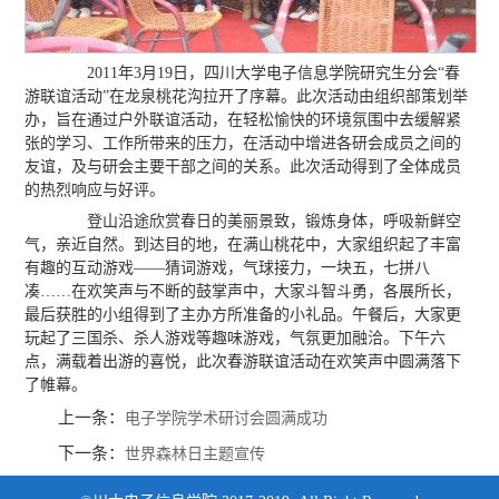
2011年3月19日，四川大学电子信息学院研究生分会“春
游联谊活动”在龙泉桃花沟拉开了序幕。此次活动由组织部策划举
办，旨在通过户外联谊活动，在轻松愉快的环境氛围中去缓解紧
张的学习、工作所带来的压力，在活动中增进各研会成员之间的
友谊，及与研会主要干部之间的关系。此次活动得到了全体成员
的热烈响应与好评。
登山沿途欣赏春日的美丽景致，锻炼身体，呼吸新鲜空
气，亲近自然。到达目的地，在满山桃花中，大家组织起了丰富
有趣的互动游戏——猜词游戏，气球接力，一块五，七拼八
凑……在欢笑声与不断的鼓掌声中，大家斗智斗勇，各展所长，
最后获胜的小组得到了主办方所准备的小礼品。午餐后，大家更
玩起了三国杀、杀人游戏等趣味游戏，气氛更加融洽。下午六
点，满载着出游的喜悦，此次春游联谊活动在欢笑声中圆满落下
了帷幕。
上一条：
电子学院学术研讨会圆满成功
下一条：
世界森林日主题宣传