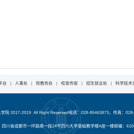
平台
|
人事处
|
校教务处
|
校宣传部
|
招生就业处
|
科学技术
2017-2019 All Right Reserved电话：028-85463873，传真：028-
：四川省成都市一环路南一段24号四川大学基础教学楼A座一楼邮编：610