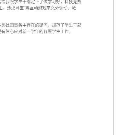
后给我院学生干部定下了做学习好，科技竞赛
生、沙漠寻宝”等互动游戏来充分调动、激
各类社团事务中存在的疑问，规范了学生干部
更有信心应对新一学年的各项学生工作。