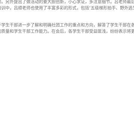
力。另外提出了做活动的要大胆创新，小心求证，多注意细节。吕老师最
训中，吕顺老师也使用了丰富多彩的形式，包括“五级梯形拍手、野外逃
于学生干部进一步了解和明确社团工作的重点和方向，解答了学生干部在
的质量和学生干部工作能力。在会后，各学生干部受益匪浅，纷纷表示将