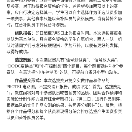
够集中精力参赛，取得与期望值相符的成绩，原则上规定不能重
复参赛。对于取得报名资格的学生，若希望参加两项以上的赛
事，应自行决定选择其一。学生可以自主选择作为正选队员参加
一项赛事，其他赛事只能以替补队员的资格侯赛。当有替补名额
时，在替补队员中择优替补参赛。
组队报名：
即日起至7月5日止为报名时间。本次选拔赛报名
以队为基本单位，具有报名资格的学生自愿组合，两人一队。组
队时请同学们考虑好软硬配搭，优势互补，以便有更好的发挥，
取得好成绩。
选拔赛题：
本次选拔赛共有“信号测试类”、“信号放大类”、
“DC/DC变换类”和“小车控制类”四个题目，每个题目容纳7~8个参
赛队。有意选择“小车控制类”的队，可提前自备好小型电动车。
作品提交形式：
本次选拔赛只提交实做作品和作品的
PROTEL电路图，不提交设计报告。成绩评定：首先，选拔赛期
间，教练组将对每个参赛队员吃苦耐劳的品质、团队合作精神和
实际设计制作能力进行综合考察打分。7月11日，进行作品测评，
根据每队的实作作品实测的结果，按照评分细则打分。最后，根
据各个作品得分和每个队员表现得分综合排序选拔产生国赛参赛
队员和替补队员名单。