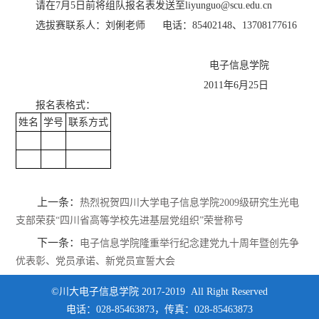
请在7月5日前将组队报名表发送至liyunguo@scu.edu.cn
选拔赛联系人：刘俐老师 电话：85402148、13708177616
电子信息学院
2011年6月25日
报名表格式：
姓名
学号
联系方式
上一条：
热烈祝贺四川大学电子信息学院2009级研究生光电
支部荣获“四川省高等学校先进基层党组织”荣誉称号
下一条：
电子信息学院隆重举行纪念建党九十周年暨创先争
优表彰、党员承诺、新党员宣誓大会
©川大电子信息学院 2017-2019 All Right Reserved
电话：028-85463873，传真：028-85463873