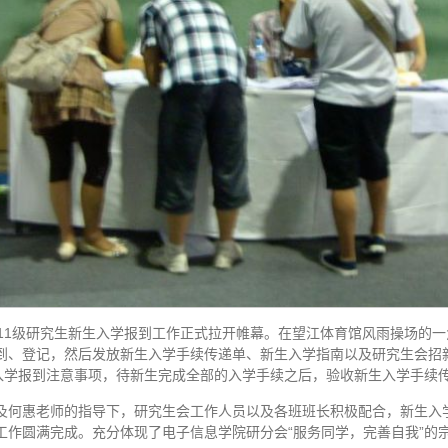
011级研究生新生入学报到工作正式拉开帷幕。在望江体育馆风雨操场的
签到、登记，然后发放新生入学手续传递单、新生入学指南以及研究生会招
入学报到注意事项，待新生完成全部的入学手续之后，验收新生入学手续
惠老师的指导下，研究生会工作人员以及各班班长积极配合，新生入学
到工作圆满完成。充分体现了电子信息学院研分会“服务同学，完善自我”