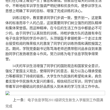
他们在心理上难免产生了懈怠和懒惰。但教官在每天的训练生活
中，不断地给军训学生强调严明纪律和优良作风，使参训学生从
思想上明确了军训的目标、增强了完成训练的决心。
训练过程中，教官要求同学们步调一致，整齐划一。这是集
体的标准而非个人的凸显，这就需要同学们树立强烈的团队精神
和集体荣誉感。而这种精神，在今后的生活工作当中都是必不可
少的。由于同学们认真刻苦的训练，持枪护旗方队的选拨有幸在
电子信息学院的学员中进行。头顶钢盔手拿钢枪第一个走过主席
台接受检阅的殊荣极大的激发了同学们的训练热情和满腔报国之
志。期间，学院党委副书记陈笃海老师还携带慰问品亲自到来激
励同学们发扬艰苦奋斗作风，努力训练为电子信息学院争得荣
誉。
14天的军训生活增强了同学们的国防观念和国家安全意识，
强化了爱国主义观念，使得同学们的意志、毅力以及心理承受能
力等都得到了持续的锻炼，大学生作为民族的希望和未来，肩负
着实现中华民族伟大复兴的重任，相信经历过军训，同学们会将
带着军训中磨砺出的良好品质投入到未来的学习生活工作中去。
上一条：
电子信息学院2011级研究生新生入学报到工作圆满
完成