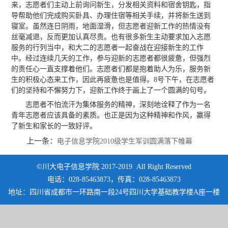
来，志愿者们主动上前询问新生，分发相关资料和宿舍钥匙，指
导帮助他们完成购买卧具、办理住宿等相关手续，并将新生送到
寝室。虽然连日阴雨，地面湿滑，但志愿者迎新工作的热情没有
丝毫减退，反而更加认真尽责。也有很多新生主动要求加入志愿
服务的行列当中，和大二的志愿者一起奋战在迎接新生的工作
中。经过连续几天的工作，参与迎新的志愿者都很疲惫，但强烈
的责任心一直支撑着他们。志愿者们都是抱着助人为乐，服务新
生的积极心态来工作，因此再疲惫也是值得。8号下午，在志愿者
们的坚持和不懈努力下，迎新工作终于画上了一个圆满的句号。
志愿者不怕流汗为集体服务的精神，深刻地诠释了作为一名
青年志愿者应该具备的素质。也正是因为这种精神和作风，赢得
了新生和家长的一致好评。
上一条：
电子信息学院2010级学生军训圆满落下帷幕
©川大电子信息学院 2017-2019 All Right Reserved
电话：028-85463873，传真：028-85463873
地址：四川省成都市一环路南一段24号四川大学基础教学楼A座一楼