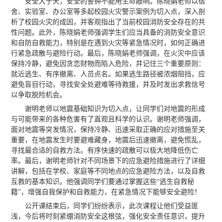
安全大于天，安全的警钟不能用生命敲响。陈晓娟老师以宿
舍、实验室、办公室等多起校园火灾警示案例为切入点，深入剖
析了校园火灾的成因，并客观指出了当前校园消防安全存在的共
性问题。此外，陈晓娟老师强调学生们应当具备的消防安全意识
和自防自救能力，特别是在遇到火灾等紧急情况时，如何正确进
行紧急疏散与避险行动。最后，陈晓娟老师强调，在火灾中应该
保持冷静，避免因贪恋财物而陷入危险，并记住三个重要原则：
就近逃生、有序撤离、人员点名。如果逃生路径被浓烟阻挡，应
避免盲目行动，寻找安全处避难等待救援，并及时发出求救信号
以争取脱险机会。
谢明老师以地震基础知识为切入点，让同学们对地震的形成
与可能带来的各种危害有了直观且科学的认识。谢明老师强调，
面对地震等突发情况，保持冷静、迅速采取正确的应对措施至关
重要，在地震发生时要避难藏身，地震后迅速撤离，避免慌乱，
寻找最合适的自救方法。有序快速的疏散可以极大地降低伤亡
率。最后，谢明老师针对不同场景下的应急避险措施进行了详细
讲解，包括在学校、家庭等不同地点的应急避险方法，以及自救
互救的基本知识。他强调同学们要通过掌握这些“逃生自救秘
籍”，增强自我保护和自救能力，在紧急情况下能够安全避险！
公开课结束后，同学们纷纷表示，此次课程让他们受益匪
浅，今后将时刻紧绷消防安全这根弦，强化安全责任意识，提升