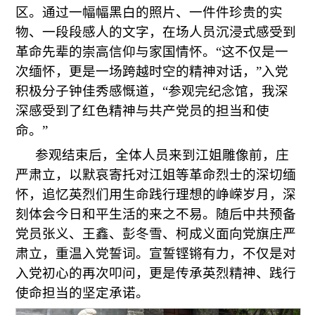
区。通过一幅幅黑白的照片、一件件珍贵的实
物、一段段感人的文字，在场人员沉浸式感受到
革命先辈的崇高信仰与家国情怀。“这不仅是一
次缅怀，更是一场跨越时空的精神对话，”入党
积极分子钟佳秀感慨道，“参观完纪念馆，我深
深感受到了红色精神与共产党员的担当和使
命。”
参观结束后，全体人员来到江姐雕像前，庄
严肃立，以默哀寄托对江姐等革命烈士的深切缅
怀，追忆英烈们用生命践行理想的峥嵘岁月，深
刻体会今日和平生活的来之不易。随后中共预备
党员张义、王鑫、彭冬雪、柯成义面向党旗庄严
肃立，重温入党誓词。宣誓铿锵有力，不仅是对
入党初心的再次叩问，更是传承英烈精神、践行
使命担当的坚定承诺。