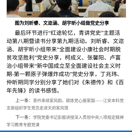
图为刘昕睿、文迩涵、胡宇昕小组做党史分享
最后环节进行“红途轮忆，青讲党史”主题活
动第八期暨读书分享第九期活动。刘昕睿、文迩
涵、胡宇昕小组带来“全面建设小康社会时期脱
贫攻坚胜利”党史分享，柯成义、张馨阳、卢富
治小组带来“新中国成立至全面建设社会主义时
期-第一颗原子弹爆炸成功”党史分享，丁兆玮、
仲昕朔同学分别分享了她们对《朱德传》和《百
年先锋》的读书感悟。
上一条：
青衿承续家风韵，砺炼党心报家国——江安本科党
支部组织学生党员走进天府家风馆
下一条：
学院党委书记彭舰讲授深入贯彻中央八项规定精神
学习教育专题党课