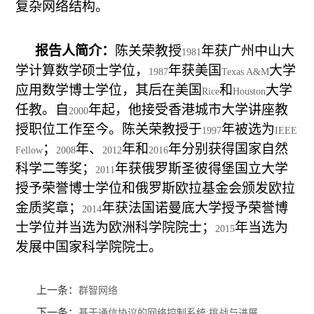
复杂网络结构。
报告人简介：
陈关荣教授
年获广州中山大
1981
学计算数学硕士学位，
年获美国
大学
1987
Texas A&M
应用数学博士学位，其后在美国
和
大学
Rice
Houston
任教。自
年起，他接受香港城市大学讲座教
2000
授职位工作至今。陈关荣教授于
年被选为
1997
IEEE
；
年、
年和
年分别获得国家自然
Fellow
2008
2012
2016
科学二等奖；
年获俄罗斯圣彼得堡国立大学
2011
授予荣誉博士学位和俄罗斯欧拉基金会颁发欧拉
金质奖章；
年获法国诺曼底大学授予荣誉博
2014
士学位并当选为欧洲科学院院士；
年当选为
2015
发展中国家科学院院士。
上一条：
群智网络
下一条：
基于通信协议的网络控制系统:挑战与进展