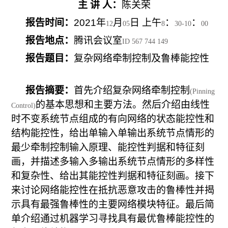
主 讲 人：
陈关荣
报告时间：
2021
年
月
日 上午
：
：
12
05
8
30-10
00
报告地点：
腾讯会议室
ID 567 744 149
报告题目：
复杂网络牵制控制及鲁棒能控性
报告摘要：
首先介绍复杂网络牵制控制
(Pinning
的基本思想和主要方法。然后介绍由线性
Control)
时不变系统节点组成的有向网络的状态能控性和
结构能控性，给出单输入单输出系统节点情形的
最少牵制控制输入原理、能控性判据和特征刻
画，并描述多输入多输出系统节点情形的多样性
和复杂性、给出其能控性判据和特征刻画。接下
来讨论网络能控性在抵抗恶意攻击的鲁棒性并揭
示具有最强鲁棒性的主要网络模块特征。最后简
单介绍通过机器学习寻找具有最优鲁棒能控性的