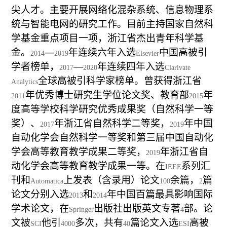
尖⼈才。主要开展网络化混杂系统、信息物理系
统与智能电网的研究工作。目前主持国家自然科
学基金重点项目一项，浙江省杰出青年科学基
金。
—
年连续六年入选
中国高被引
2014
2019
Elsevier
学者榜单，
—
年连续四年入选
2017
2020
Clarivate
全球高被引科学家榜单。曾获得浙江省
Analytics
年优秀博士研究生学位论文奖、教育部
年
2011
2015
度高等学校科学研究优秀成果奖（自然科学一等
奖）、
年浙江省自然科学二等奖，
年中国
2017
2019
自动化学会自然科学⼀等奖和第三届中国自动化
学会⾼等教育教学成果⼆等奖，
年浙江省自
2019
动化学会⾼等教育教学成果⼀等。在
系列汇
IEEE
刊和
上发表（含录用）论文
余篇，
篇
Automatica
100
2
论文分别入选
和
年中国百篇最具影响国际
2013
2014
学术论文，在
出版社出版英文专著
部。论
Springer
4
文被
他引
多次，共有
篇论文入选
高被
SCI
4000
40
ESI