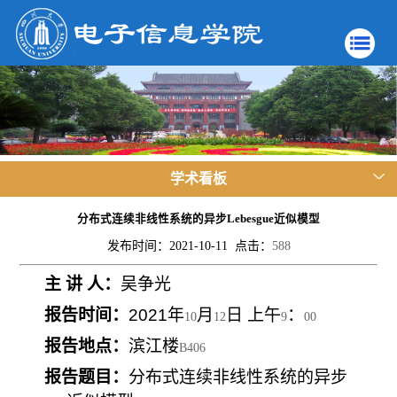
学术看板
分布式连续非线性系统的异步Lebesgue近似模型
发布时间：2021-10-11 点击：
588
主 讲 人：
吴争光
报告时间：
2021
年
月
日 上午
：
10
12
9
00
报告地点：
滨江楼
B406
报告题目：
分布式连续非线性系统的异步