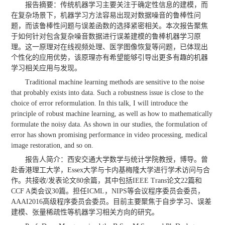
报告摘要：传统机器学习主要关注于确定性信息的建模，而
在复杂场景下，机器学习方法容易出现对数据噪音的鲁棒性问
题，而该鲁棒性问题与误差函数的选择紧密相关。本次报告聚焦
于如何针对包含复杂噪音数据进行误差建模的鲁棒机器学习原
理。这一原理对在线视频处理、医学图像恢复等问题，已体现出
个性化的应用优势，该原理亦有希望能够引导出更多有趣的机器
学习相关应用与发现。
Traditional machine learning methods are sensitive to the noise
that probably exists into data. Such a robustness issue is close to the
choice of error reformulation. In this talk, I will introduce the
principle of robust machine learning, as well as how to mathematically
formulate the noisy data. As shown in our studies, the formulation of
error has shown promising performance in video processing, medical
image restoration, and so on.
报告人简介：西安交通大学数学与统计学院教授，博导。曾
赴香港理工大学，Essex大学与卡内基梅隆大学进行学术访问与合
作。共接收/发表论文80余篇，其中包括IEEE Trans论文22篇和
CCF A类会议30篇。担任ICML，NIPS等会议程序委员会委员，
AAAI2016高级程序委员会委员。目前主要聚焦于自步学习、误差
建模、张量稀疏性等机器学习相关方向的研究。