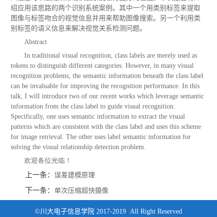
绍应用该思路的两个识别系统案例。其中一个用类别标签来提取
图像与标签吻合的视觉信息并用来帮助图像搜索。另一个利用类
别标签的语义信息来解决视觉关系检测问题。
Abstract
In traditional visual recognition, class labels are merely used as
tokens to distinguish different categories. However, in many visual
recognition problems, the semantic information beneath the class label
can be invaluable for improving the recognition performance. In this
talk, I will introduce two of our recent works which leverage semantic
information from the class label to guide visual recognition.
Specifically, one uses semantic information to extract the visual
patterns which are consistent with the class label and uses this scheme
for image retrieval. The other uses label semantic information for
solving the visual relationship detection problem.
欢迎各位光临！
上一条：
误差建模原理
下一条：
单次压缩超快摄像
©川大电子信息学院 2017-2019 All Right Reserved