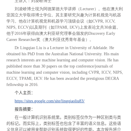
主讲人：
刘凌峤博士
刘凌峤博士现为阿德莱德大学讲师（
Lecturer
）。他在澳大利
亚国立大学取得博士学位。其主要研究兴趣为计算机视觉与机器
学习。他在计算机视觉和机器学习顶级会议（如
CVPR, ICCV,
NIPS, ECCV)
以及期刊（如
TPAMI, IJCV)
上发表论文共
30
余篇。
他于
2016
年获得由澳大利亚研究理事会颁发的
Discovery Early
Career Researcher
奖（澳大利亚优秀青年基金）。
Dr Lingqiao Liu is a Lecturer in University of Adelaide. He
obtained his PhD from the Australian National University. His main
research interests are machine learning and computer vision. He has
published more than 30 papers on the top conference/journals of
machine learning and computer vision, including CVPR, ICCV, NIPS,
ECCV, TPAMI, IJCV. He has been awarded the prestigious DECRA
fellowship in 2016.
个人主页：
https://sites.google.com/site/lingqiaoliu83/
报告摘要：
在一般计算机识别系统里。类别标签仅作为一种区别类与类
的标记。而实际上，类别标签也包含了丰富的语义信息。这些语
义信息可以被用来帮助识别系统取得更好的性能。本次报告将介