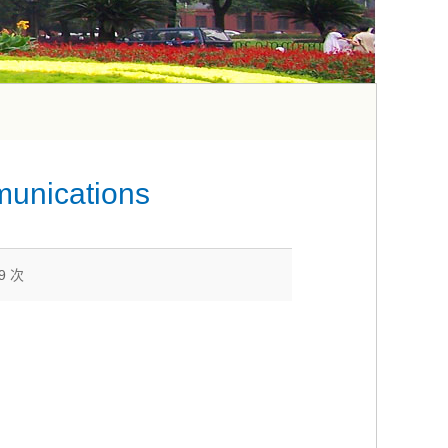
munications
89
次