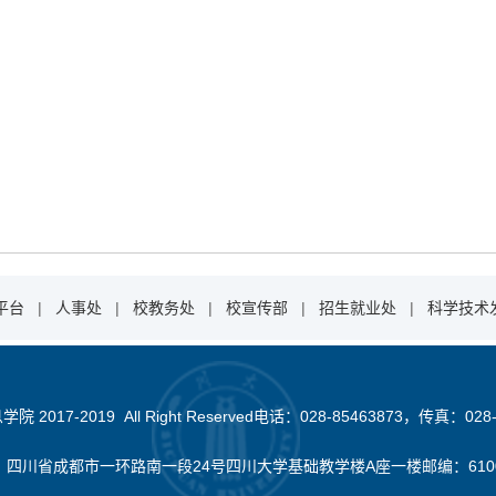
平台
|
人事处
|
校教务处
|
校宣传部
|
招生就业处
|
科学技术
2017-2019 All Right Reserved电话：028-85463873，传真：028-
：四川省成都市一环路南一段24号四川大学基础教学楼A座一楼邮编：610