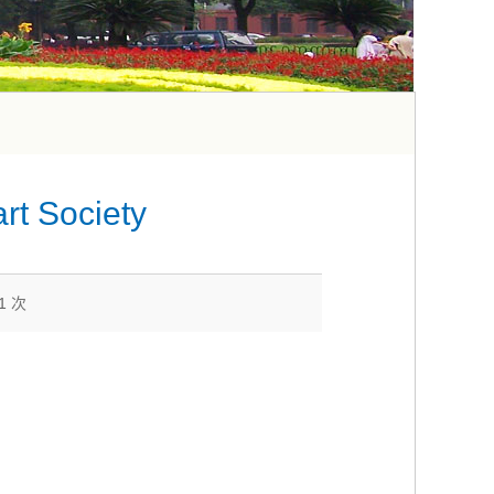
rt Society
41
次