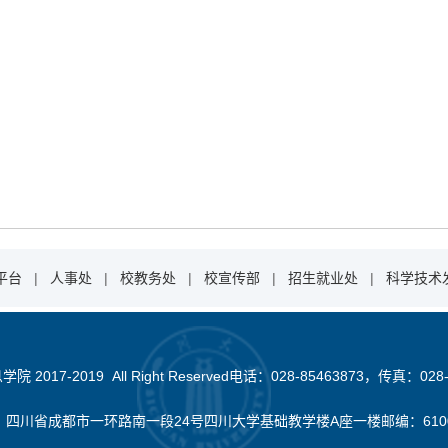
平台
|
人事处
|
校教务处
|
校宣传部
|
招生就业处
|
科学技术
2017-2019 All Right Reserved电话：028-85463873，传真：028-
：四川省成都市一环路南一段24号四川大学基础教学楼A座一楼邮编：610