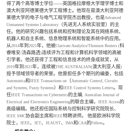
得了两个高等博士学位——英国格拉摩根大学理学博士和
澳大利亚阿德莱德大学工程博士。他现在是澳大利亚阿德
莱德大学的电子与电气工程学院杰出教授，也是
Advanced
（先进无人系统实验室）的主
Unmanned Systems Laboratory
任。他的研究兴趣包括系统和控制理论及其在网络系统、
机器人和自主系统、信息物理系统和智能系统中的应用。
从
年到
年，他被
科
2014
2021
Clarivate Analytics/Thomson Reuters (
睿唯安
汤森路透
连续评为工程和计算机科学领域的高被
/
)
引学者。他还获得了工程和信息技术的终身成就奖，从
年到
年，连续被
澳大利亚人报
2019
2021
THE AUSTRALIAN(
)
授予领域领导者的荣誉。他曾担任多个期刊的编委，包括
和
（
Automatica
IEEE Transactions on
Automatic Control, Circuits
）和
。现
and Systems, Fuzzy Systems
IEEE Control Systems Letters
任
的主编
IEEE Transactions on Cybernetics
, Australian Journal of
的联合主编，
的
Electrical and Electronics Engineering
IEEE Access
高级编辑。他还担任国际系统与控制科学研究院院长、
协会副主席和
特聘讲师。 他是欧洲科学院
IEEE SMC
IEEE
院士，
、
、
、
和
的
。
IEEE
IET
IEAUST
IMA
CAA
Fellow