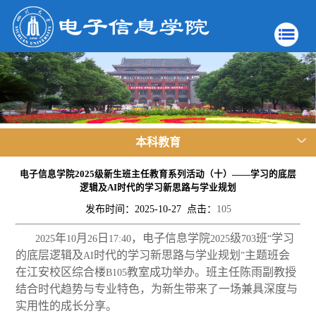
本科教育
电子信息学院2025级新生班主任教育系列活动（十）——学习的底层
逻辑及AI时代的学习新思路与学业规划
发布时间：2025-10-27 点击：
105
年
月
日
，电子信息学院
级
班
学习
2025
10
26
17:40
2025
703
“
的底层逻辑及
时代的学习新思路与学业规划
主题班会
AI
”
在江安校区综合楼
教室成功举办。班主任陈雨副教授
B105
结合时代趋势与专业特色，为新生带来了一场兼具深度与
实用性的成长分享。