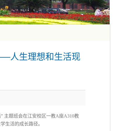
——人生理想和生活现
活
”
主题班会在江安校区一教
A
座
A310
教
大学生活的成长路径。