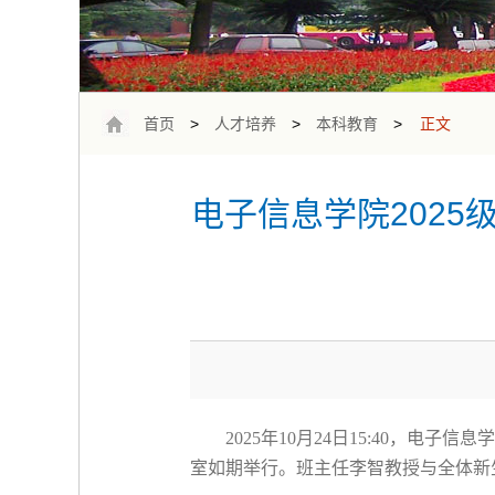
首页
>
人才培养
>
本科教育
>
正文
电子信息学院202
2025
年
10
月
24
日
15:40
，电子信息学
室如期举行。班主任李智教授与全体新