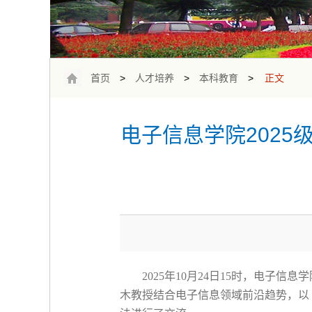
首页
>
人才培养
>
本科教育
>
正文
电子信息学院202
2025
年
10
月
24
日
15
时，电子信息学
木教授结合电子信息领域前沿趋势，以